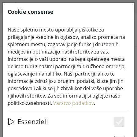
HILFE & SUPPORT
SL
Cookie consense
Naše spletno mesto uporablja piškotke za
Iskanje izdelkov
prilagajanje vsebine in oglasov, analizo prometa na
spletnem mestu, zagotavljanje funkcij družbenih
medijev in optimizacijo naših storitev za vas.
Home
Pravljične luči in razsvetljava
Pravljične lučke
Informacije o vaši uporabi našega spletnega mesta
delimo tudi z našimi partnerji za družbena omrežja,
oglaševanje in analitiko. Naši partnerji lahko te
informacije združijo z drugimi podatki, ki ste jim jih
posredovali ali ki so jih zbrali kot del vaše uporabe
Sirius Tech-Line pravljične luči
njihovih storitev. Za več informacij si oglejte našo
podaljšek 90 LED topla bela 9 m na
politiko zasebnosti.
Varstvo podatkov
.
prostem 230V črna
Essenziell
Es