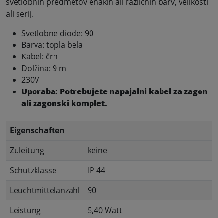
svetlobnih predmetov enakih ali različnih barv, velikosti
ali serij.
Svetlobne diode: 90
Barva: topla bela
Kabel: črn
Dolžina: 9 m
230V
Uporaba: Potrebujete napajalni kabel za zagon
ali zagonski komplet.
Eigenschaften
Zuleitung
keine
Schutzklasse
IP 44
Leuchtmittelanzahl
90
Leistung
5,40 Watt