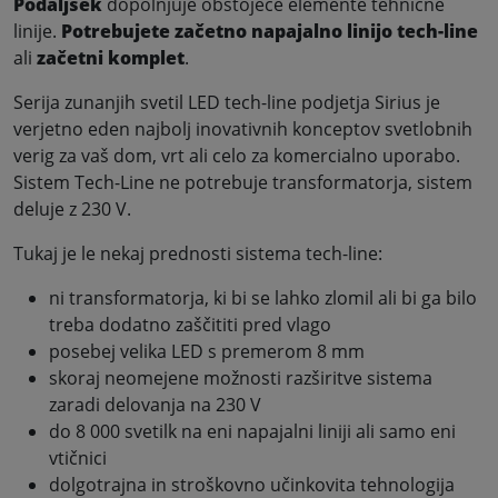
Podaljšek
dopolnjuje obstoječe elemente tehnične
linije.
Potrebujete
začetno napajalno linijo tech-line
ali
začetni komplet
.
Serija zunanjih svetil LED tech-line podjetja Sirius je
verjetno eden najbolj inovativnih konceptov svetlobnih
verig za vaš dom, vrt ali celo za komercialno uporabo.
Sistem Tech-Line ne potrebuje transformatorja, sistem
deluje z 230 V.
Tukaj je le nekaj prednosti sistema tech-line:
ni transformatorja, ki bi se lahko zlomil ali bi ga bilo
treba dodatno zaščititi pred vlago
posebej velika LED s premerom 8 mm
skoraj neomejene možnosti razširitve sistema
zaradi delovanja na 230 V
do 8 000 svetilk na eni napajalni liniji ali samo eni
vtičnici
dolgotrajna in stroškovno učinkovita tehnologija