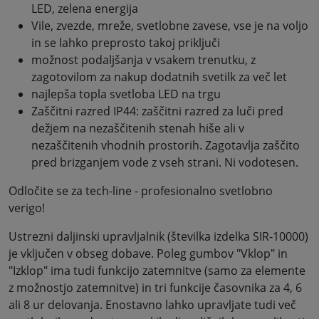
LED, zelena energija
Vile, zvezde, mreže, svetlobne zavese, vse je na voljo
in se lahko preprosto takoj priključi
možnost podaljšanja v vsakem trenutku, z
zagotovilom za nakup dodatnih svetilk za več let
najlepša topla svetloba LED na trgu
Zaščitni razred IP44: zaščitni razred za luči pred
dežjem na nezaščitenih stenah hiše ali v
nezaščitenih vhodnih prostorih. Zagotavlja zaščito
pred brizganjem vode z vseh strani. Ni vodotesen.
Odločite se za tech-line - profesionalno svetlobno
verigo!
Ustrezni daljinski upravljalnik (številka izdelka SIR-10000)
je vključen v obseg dobave. Poleg gumbov "Vklop" in
"Izklop" ima tudi funkcijo zatemnitve (samo za elemente
z možnostjo zatemnitve) in tri funkcije časovnika za 4, 6
ali 8 ur delovanja. Enostavno lahko upravljate tudi več