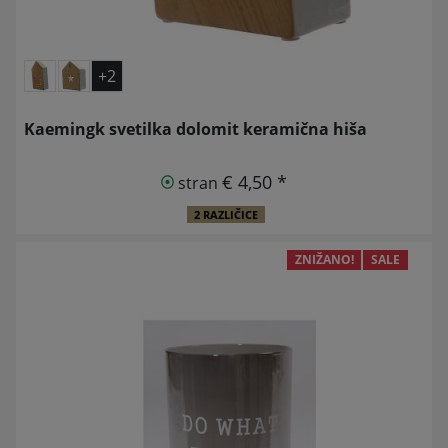
+2
Kaemingk svetilka dolomit keramična hiša
€ 4,50 *
stran
2 RAZLIČICE
ZNIŽANO!
SALE