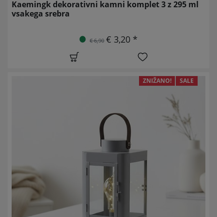
Kaemingk dekorativni kamni komplet 3 z 295 ml
vsakega srebra
€ 3,20 *
€ 6,90
ZNIŽANO!
SALE