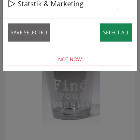
34 articles
Statstik & Marketing
St
ZNIŽANO!
SALE
SAVE SELECTED
SELECT ALL
NOT NOW