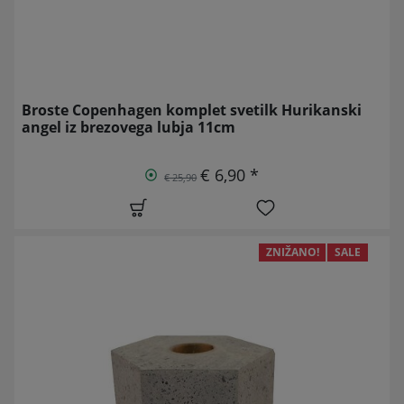
Broste Copenhagen komplet svetilk Hurikanski
angel iz brezovega lubja 11cm
€ 6,90 *
€ 25,90
ZNIŽANO!
SALE