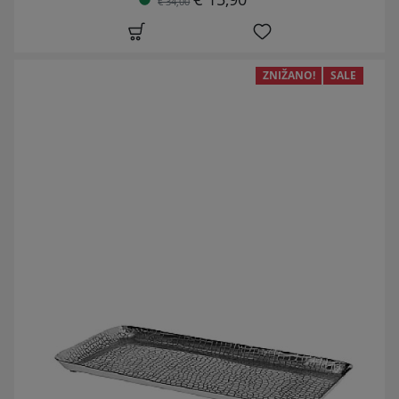
€ 34,00
ZNIŽANO!
SALE