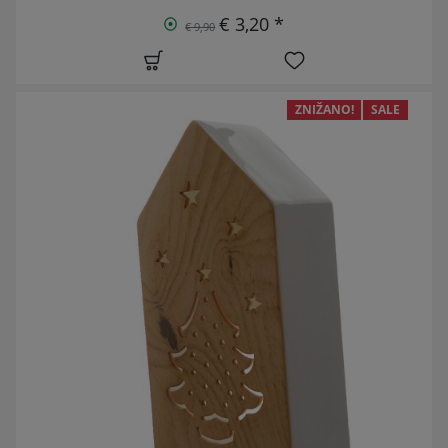
€ 3,20 *
€ 9,90
ZNIŽANO!
SALE