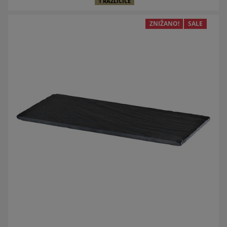
1 RAZLIČICE
ZNIŽANO!
SALE