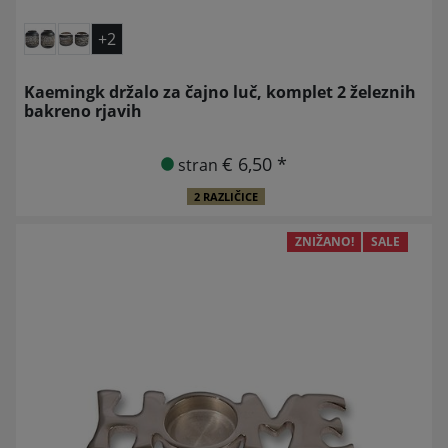
+2
Kaemingk držalo za čajno luč, komplet 2 železnih
bakreno rjavih
€ 6,50 *
stran
2 RAZLIČICE
ZNIŽANO!
SALE