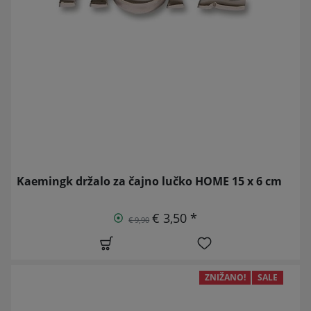
Kaemingk držalo za čajno lučko HOME 15 x 6 cm
€ 3,50 *
€ 9,90
ZNIŽANO!
SALE