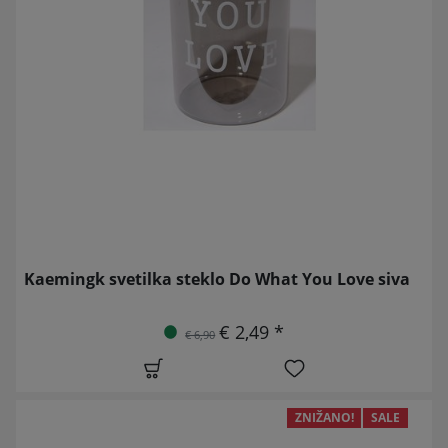
Kaemingk svetilka steklo Do What You Love siva
€ 2,49 *
€ 6,90
ZNIŽANO!
SALE