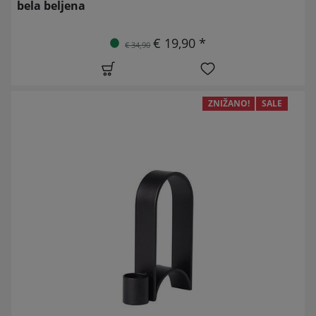
bela beljena
€ 19,90 *
€ 34,90
ZNIŽANO!
SALE