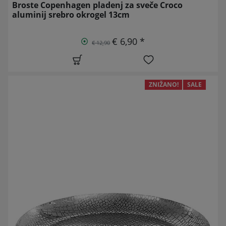
Broste Copenhagen pladenj za sveče Croco
aluminij srebro okrogel 13cm
€ 6,90 *
€ 12,90
ZNIŽANO!
SALE