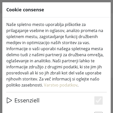
HILFE & SUPPORT
SL
Cookie consense
Naše spletno mesto uporablja piškotke za
prilagajanje vsebine in oglasov, analizo prometa na
Iskanje izdelkov
spletnem mestu, zagotavljanje funkcij družbenih
medijev in optimizacijo naših storitev za vas.
Home
Življenje
Sveče in svetilke
Informacije o vaši uporabi našega spletnega mesta
delimo tudi z našimi partnerji za družbena omrežja,
Sveče in svetilke
oglaševanje in analitiko. Naši partnerji lahko te
informacije združijo z drugimi podatki, ki ste jim jih
posredovali ali ki so jih zbrali kot del vaše uporabe
njihovih storitev. Za več informacij si oglejte našo
politiko zasebnosti.
Varstvo podatkov
.
SHOW FILTERS
Essenziell
Es