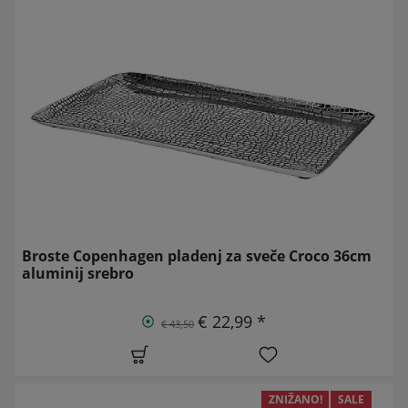
Broste Copenhagen pladenj za sveče Croco 36cm
aluminij srebro
€ 22,99 *
€ 43,50
ZNIŽANO!
SALE