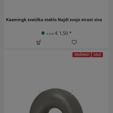
Kaemingk svetilka steklo Najdi svojo strast siva
€ 1,50 *
€ 3,90
ZNIŽANO!
SALE