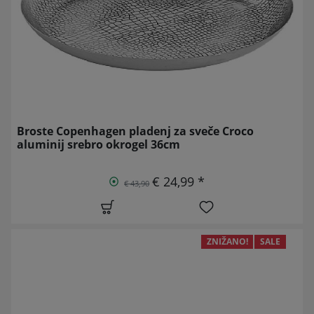
Broste Copenhagen pladenj za sveče Croco
aluminij srebro okrogel 36cm
€ 24,99 *
€ 43,90
ZNIŽANO!
SALE