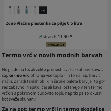
+4
Zone Vlažna plastenka za pitje 0,5 litra
€ 11,90 *
stran
4 RAZLIČICE
Termo vrč v novih modnih barvah
Ne glede na to, ali želite prenesti sveže skuhano kavo ali
čaj,
termo vrč
ohranja vse toplo - in to na lep, barvit
način. Zaradi tankih oblik in široke palete barv je "to go"
res zabavno. Napitki, čaj ali kava, ostanejo v teh termo
vrčkih s pokrovom čudovito topli, napitki pa so okusni
kot sveže skuhani!
Za na pot: termo vrči in termo skodelice