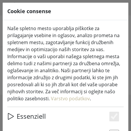
HILFE & SUPPORT
SL
Cookie consense
Naše spletno mesto uporablja piškotke za
prilagajanje vsebine in oglasov, analizo prometa na
Iskanje izdelkov
spletnem mestu, zagotavljanje funkcij družbenih
medijev in optimizacijo naših storitev za vas.
Home
Kuhinja in hrana
Skodelica Thermo & To Go
Informacije o vaši uporabi našega spletnega mesta
delimo tudi z našimi partnerji za družbena omrežja,
Termo vrč
oglaševanje in analitiko. Naši partnerji lahko te
informacije združijo z drugimi podatki, ki ste jim jih
posredovali ali ki so jih zbrali kot del vaše uporabe
njihovih storitev. Za več informacij si oglejte našo
politiko zasebnosti.
Varstvo podatkov
.
SHOW FILTERS
Essenziell
Es