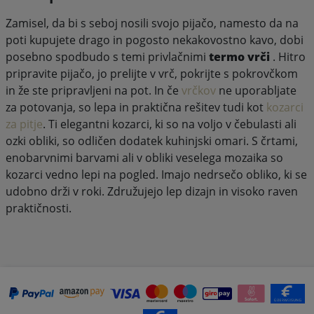
Zamisel, da bi s seboj nosili svojo pijačo, namesto da na
poti kupujete drago in pogosto nekakovostno kavo, dobi
posebno spodbudo s temi privlačnimi
termo vrči
. Hitro
pripravite pijačo, jo prelijte v vrč, pokrijte s pokrovčkom
in že ste pripravljeni na pot. In če
vrčkov
ne uporabljate
za potovanja, so lepa in praktična rešitev tudi kot
kozarci
za pitje
. Ti elegantni kozarci, ki so na voljo v čebulasti ali
ozki obliki, so odličen dodatek kuhinjski omari. S črtami,
enobarvnimi barvami ali v obliki veselega mozaika so
kozarci vedno lepi na pogled. Imajo nedrsečo obliko, ki se
udobno drži v roki. Združujejo lep dizajn in visoko raven
praktičnosti.