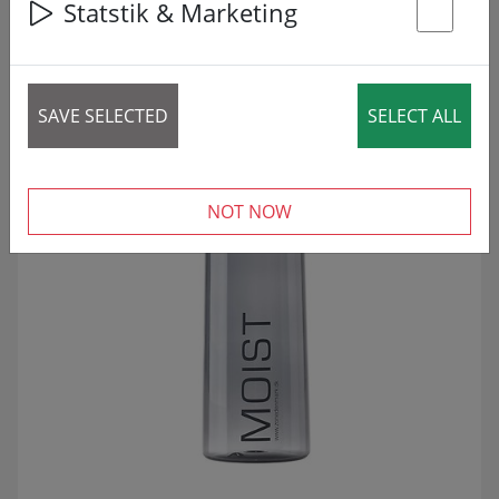
Statstik & Marketing
4 articles
St
ZNIŽANO!
SALE
SAVE SELECTED
SELECT ALL
NOT NOW