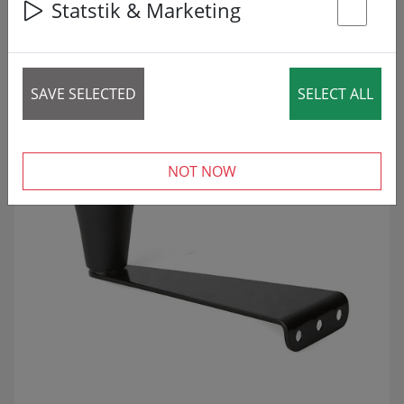
Statstik & Marketing
1 article
St
ZNIŽANO!
SALE
SAVE SELECTED
SELECT ALL
NOT NOW