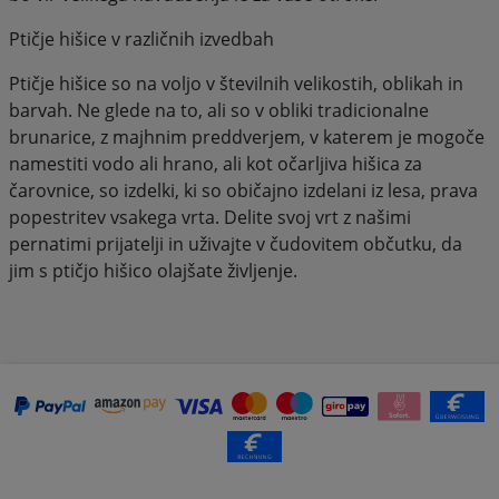
Ptičje hišice v različnih izvedbah
Ptičje hišice so na voljo v številnih velikostih, oblikah in
barvah. Ne glede na to, ali so v obliki tradicionalne
brunarice, z majhnim preddverjem, v katerem je mogoče
namestiti vodo ali hrano, ali kot očarljiva hišica za
čarovnice, so izdelki, ki so običajno izdelani iz lesa, prava
popestritev vsakega vrta. Delite svoj vrt z našimi
pernatimi prijatelji in uživajte v čudovitem občutku, da
jim s ptičjo hišico olajšate življenje.