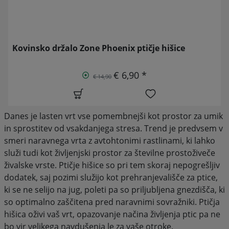
Kovinsko držalo Zone Phoenix ptičje hišice
€ 6,90 *
€ 14,90
Danes je lasten vrt vse pomembnejši kot prostor za umik
in sprostitev od vsakdanjega stresa. Trend je predvsem v
smeri naravnega vrta z avtohtonimi rastlinami, ki lahko
služi tudi kot življenjski prostor za številne prostoživeče
živalske vrste. Ptičje hišice so pri tem skoraj nepogrešljiv
dodatek, saj pozimi služijo kot prehranjevališče za ptice,
ki se ne selijo na jug, poleti pa so priljubljena gnezdišča, ki
so optimalno zaščitena pred naravnimi sovražniki. Ptičja
hišica oživi vaš vrt, opazovanje načina življenja ptic pa ne
bo vir velikega navdušenja le za vaše otroke.