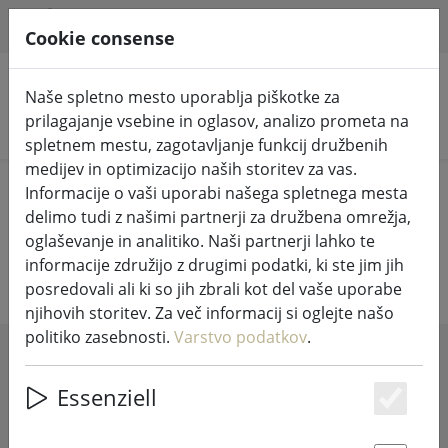
HILFE & SUPPORT
SL
Cookie consense
Naše spletno mesto uporablja piškotke za
prilagajanje vsebine in oglasov, analizo prometa na
Iskanje izdelkov
spletnem mestu, zagotavljanje funkcij družbenih
medijev in optimizacijo naših storitev za vas.
Home
Življenje
Ptičje hišice in krmilnice
Informacije o vaši uporabi našega spletnega mesta
delimo tudi z našimi partnerji za družbena omrežja,
Ptičje hišice in krmilnice
oglaševanje in analitiko. Naši partnerji lahko te
informacije združijo z drugimi podatki, ki ste jim jih
posredovali ali ki so jih zbrali kot del vaše uporabe
njihovih storitev. Za več informacij si oglejte našo
politiko zasebnosti.
Varstvo podatkov
.
SHOW FILTERS
Essenziell
Es