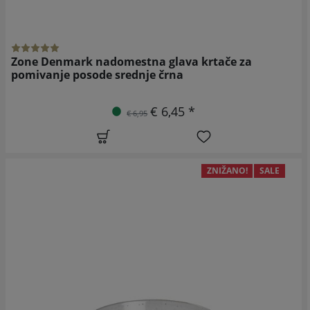
Zone Denmark nadomestna glava krtače za
pomivanje posode srednje črna
€ 6,45 *
€ 6,95
ZNIŽANO!
SALE