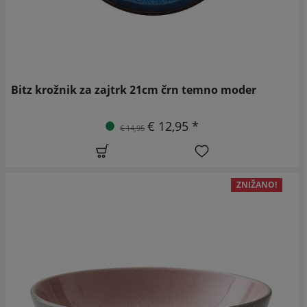
Bitz krožnik za zajtrk 21cm črn temno moder
€ 12,95 *
€ 14,95
ZNIŽANO!