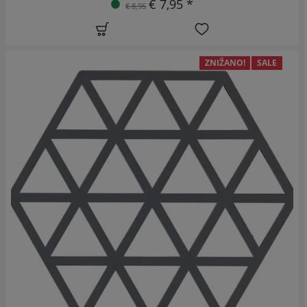
€ 7,95 *
€ 8,95
ZNIŽANO!
SALE