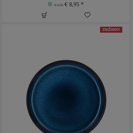
€ 8,95 *
€ 9,95
ZNIŽANO!