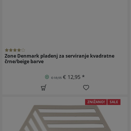
Zone Denmark pladenj za serviranje kvadratne
črne/beige barve
€ 12,95 *
€ 18,95
ZNIŽANO!
SALE