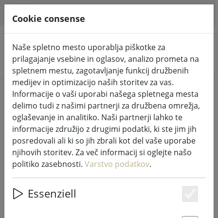
HILFE & SUPPORT
SL
Cookie consense
Naše spletno mesto uporablja piškotke za
prilagajanje vsebine in oglasov, analizo prometa na
Iskanje izdelkov
spletnem mestu, zagotavljanje funkcij družbenih
medijev in optimizacijo naših storitev za vas.
Home
Kuhinja in hrana
Informacije o vaši uporabi našega spletnega mesta
delimo tudi z našimi partnerji za družbena omrežja,
Kuhinjski pripomočki dopolnijo
oglaševanje in analitiko. Naši partnerji lahko te
informacije združijo z drugimi podatki, ki ste jim jih
vsako kuhinjo
posredovali ali ki so jih zbrali kot del vaše uporabe
njihovih storitev. Za več informacij si oglejte našo
115 Products
politiko zasebnosti.
Varstvo podatkov
.
Essenziell
Unterkategorien
Es