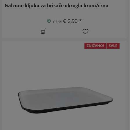
Galzone kljuka za brisače okrogla krom/črna
€ 2,90 *
€ 5,95
ZNIŽANO!
SALE