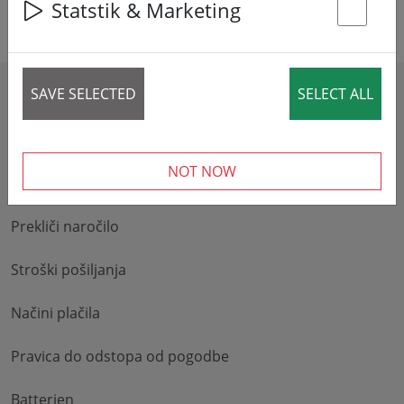
Statstik & Marketing
St
SAVE SELECTED
SELECT ALL
HILFE & INFO
NOT NOW
Storitve in vračila
Prekliči naročilo
Stroški pošiljanja
Načini plačila
Pravica do odstopa od pogodbe
Batterien