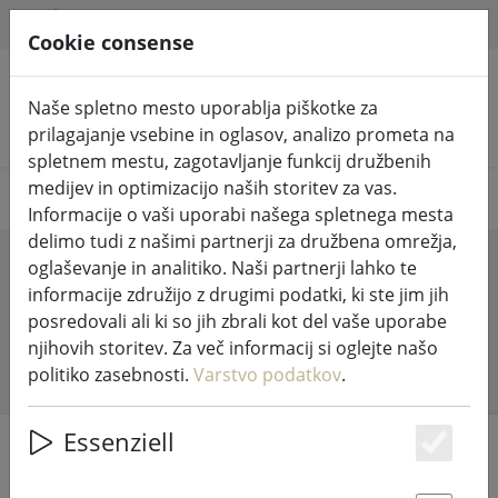
HILFE & SUPPORT
SL
Cookie consense
Naše spletno mesto uporablja piškotke za
Iskanje izdelkov
prilagajanje vsebine in oglasov, analizo prometa na
spletnem mestu, zagotavljanje funkcij družbenih
medijev in optimizacijo naših storitev za vas.
Your favorits
Informacije o vaši uporabi našega spletnega mesta
delimo tudi z našimi partnerji za družbena omrežja,
Wishlist
oglaševanje in analitiko. Naši partnerji lahko te
informacije združijo z drugimi podatki, ki ste jim jih
posredovali ali ki so jih zbrali kot del vaše uporabe
njihovih storitev. Za več informacij si oglejte našo
No Items
politiko zasebnosti.
Varstvo podatkov
.
Essenziell
Es