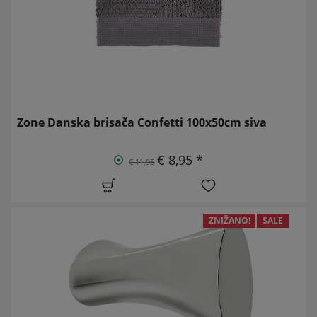
Zone Danska brisača Confetti 100x50cm siva
€ 8,95 *
€ 11,95
ZNIŽANO!
SALE