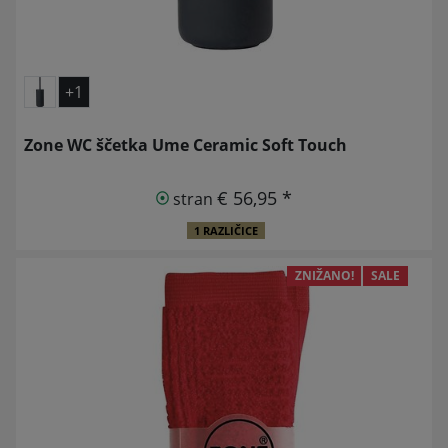
+1
Zone WC ščetka Ume Ceramic Soft Touch
€ 56,95 *
stran
1 RAZLIČICE
ZNIŽANO!
SALE