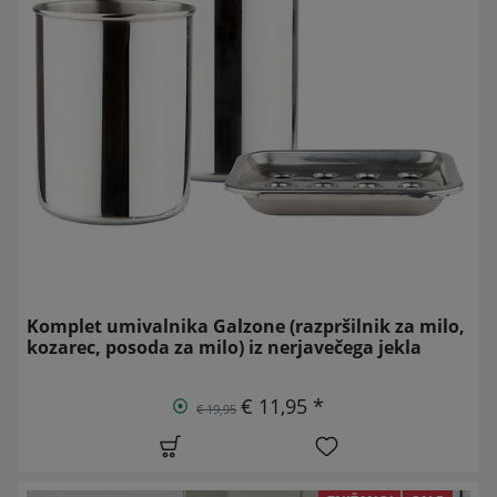
Komplet umivalnika Galzone (razpršilnik za milo,
kozarec, posoda za milo) iz nerjavečega jekla
€ 11,95 *
€ 19,95