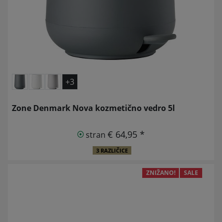
+3
Zone Denmark Nova kozmetično vedro 5l
€ 64,95 *
stran
3 RAZLIČICE
ZNIŽANO!
SALE