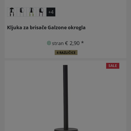
+4
Kljuka za brisače Galzone okrogla
€ 2,90 *
stran
4 RAZLIČICE
SALE