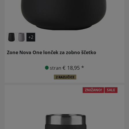
+2
Zone Nova One lonček za zobno ščetko
€ 18,95 *
stran
2 RAZLIČICE
ZNIŽANO!
SALE