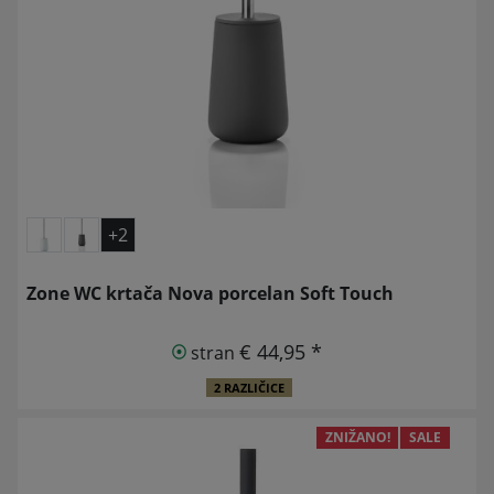
+2
Zone WC krtača Nova porcelan Soft Touch
€ 44,95 *
stran
2 RAZLIČICE
ZNIŽANO!
SALE