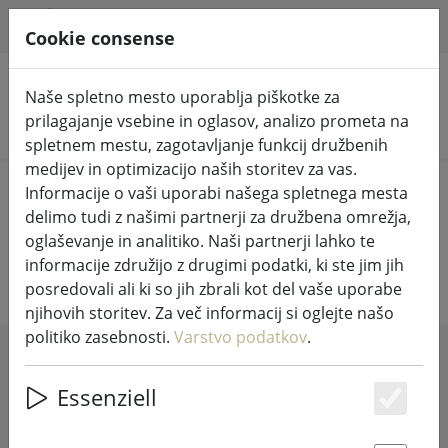
HILFE & SUPPORT
SL
Cookie consense
Naše spletno mesto uporablja piškotke za
prilagajanje vsebine in oglasov, analizo prometa na
Iskanje izdelkov
spletnem mestu, zagotavljanje funkcij družbenih
medijev in optimizacijo naših storitev za vas.
Home
Kopalnica
Informacije o vaši uporabi našega spletnega mesta
delimo tudi z našimi partnerji za družbena omrežja,
Kopalniški pripomočki
oglaševanje in analitiko. Naši partnerji lahko te
informacije združijo z drugimi podatki, ki ste jim jih
posredovali ali ki so jih zbrali kot del vaše uporabe
njihovih storitev. Za več informacij si oglejte našo
politiko zasebnosti.
Varstvo podatkov
.
SHOW FILTERS
Essenziell
Es