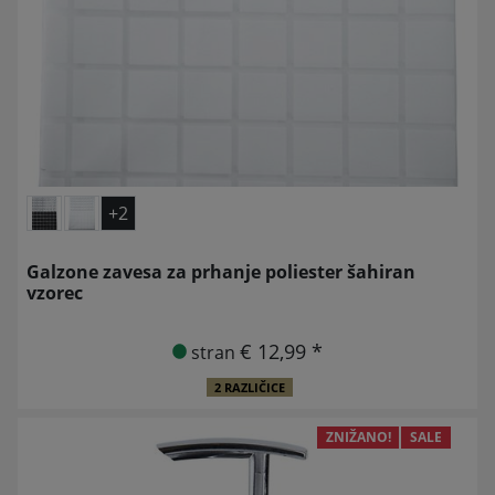
+2
Galzone zavesa za prhanje poliester šahiran
vzorec
€ 12,99 *
stran
2 RAZLIČICE
ZNIŽANO!
SALE