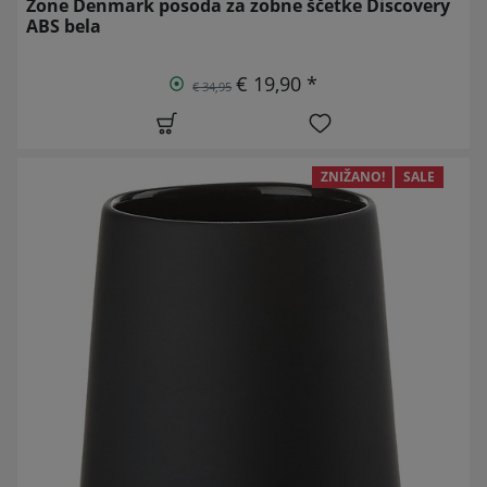
Zone Denmark posoda za zobne ščetke Discovery
ABS bela
€ 19,90 *
€ 34,95
ZNIŽANO!
SALE