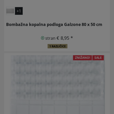
+1
Bombažna kopalna podloga Galzone 80 x 50 cm
€ 8,95 *
stran
1 RAZLIČICE
ZNIŽANO!
SALE