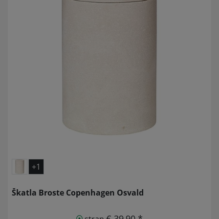
+1
Škatla Broste Copenhagen Osvald
€ 39,90 *
stran