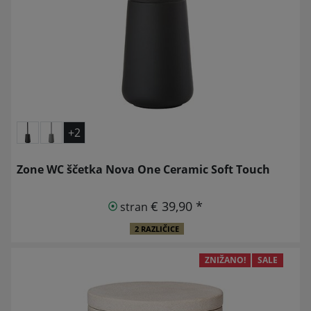
+2
Zone WC ščetka Nova One Ceramic Soft Touch
€ 39,90 *
stran
2 RAZLIČICE
ZNIŽANO!
SALE