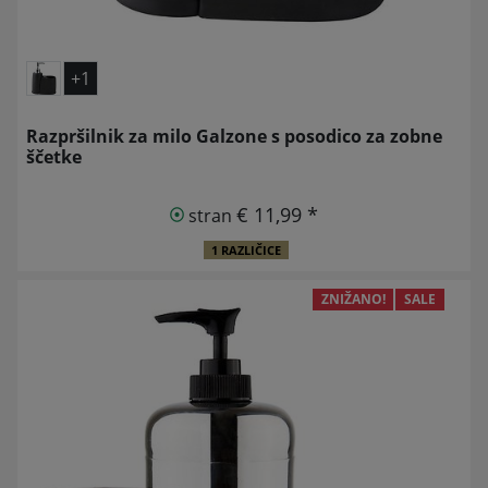
+1
Razpršilnik za milo Galzone s posodico za zobne
ščetke
€ 11,99 *
stran
1 RAZLIČICE
ZNIŽANO!
SALE