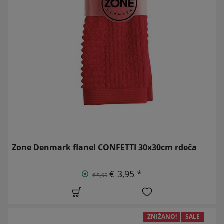
Zone Denmark flanel CONFETTI 30x30cm rdeča
€ 3,95 *
€ 5,95
ZNIŽANO!
SALE