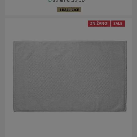
1 RAZLIČICE
ZNIŽANO!
SALE