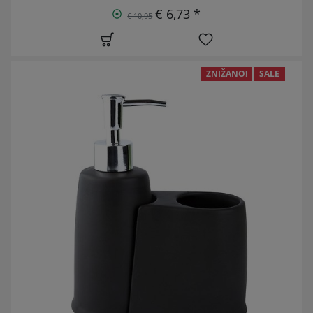
€ 6,73 *
€ 10,95
ZNIŽANO!
SALE