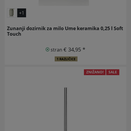
+1
Zunanji dozirnik za milo Ume keramika 0,25 l Soft
Touch
€ 34,95 *
stran
1 RAZLIČICE
ZNIŽANO!
SALE