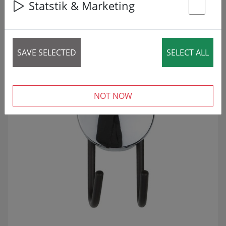
Statstik & Marketing
35 articles
St
ZNIŽANO!
SALE
SAVE SELECTED
SELECT ALL
NOT NOW