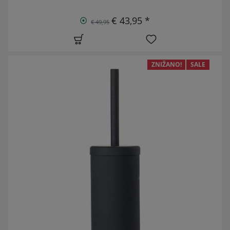
€ 43,95 *
€ 49,95
ZNIŽANO!
SALE