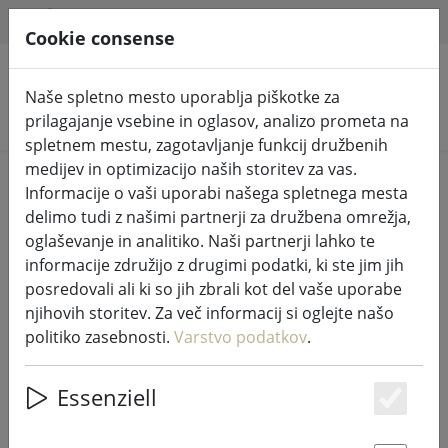
HILFE & SUPPORT
SL
Cookie consense
Naše spletno mesto uporablja piškotke za
Iskanje izdelkov
prilagajanje vsebine in oglasov, analizo prometa na
spletnem mestu, zagotavljanje funkcij družbenih
medijev in optimizacijo naših storitev za vas.
Login
Informacije o vaši uporabi našega spletnega mesta
delimo tudi z našimi partnerji za družbena omrežja,
oglaševanje in analitiko. Naši partnerji lahko te
informacije združijo z drugimi podatki, ki ste jim jih
Sign in with Google
posredovali ali ki so jih zbrali kot del vaše uporabe
njihovih storitev. Za več informacij si oglejte našo
politiko zasebnosti.
Varstvo podatkov
.
Login with your Data
Essenziell
Es
Your eMail