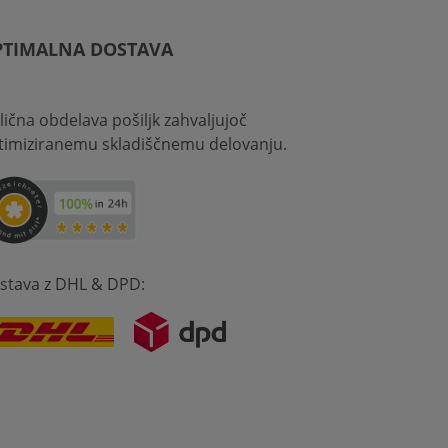
PTIMALNA DOSTAVA
lična obdelava pošiljk zahvaljujoč
timiziranemu skladiščnemu delovanju.
stava z DHL & DPD: