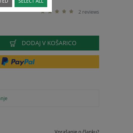
CTED
SELECT ALL
2 reviews
DODAJ V KOŠARICO
anje
Vprašanje o članku?