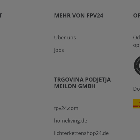
T
MEHR VON FPV24
O
Über uns
Od
op
Jobs
TRGOVINA PODJETJA
MEILON GMBH
Do
fpv24.com
homeliving.de
lichterkettenshop24.de