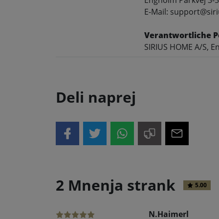
Engholm Parkvej 3-5
E-Mail: support@siri
Verantwortliche P
SIRIUS HOME A/S, En
Deli naprej
2 Mnenja strank
5.00
N.Haimerl