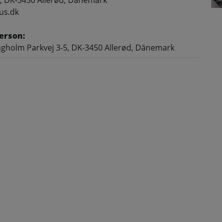
, DK-3450 Allerød, Dänemark
us.dk
erson:
gholm Parkvej 3-5, DK-3450 Allerød, Dänemark