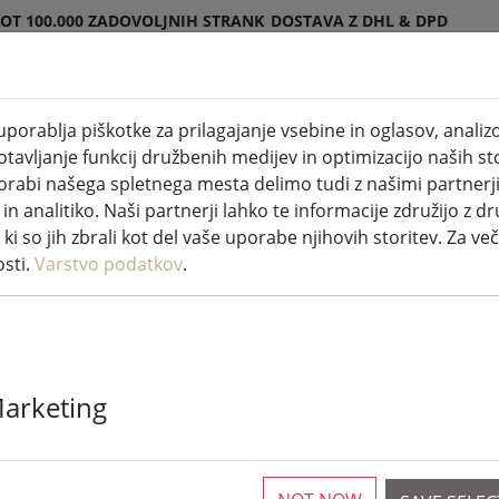
KOT 100.000 ZADOVOLJNIH STRANK
DOSTAVA Z DHL & DPD
porablja piškotke za prilagajanje vsebine in oglasov, anali
eče za notranje in zunanje prostore
Kuhinja in hrana
avljanje funkcij družbenih medijev in optimizacijo naših sto
porabi našega spletnega mesta delimo tudi z našimi partnerj
n analitiko. Naši partnerji lahko te informacije združijo z dr
ljične lučke
i ki so jih zbrali kot del vaše uporabe njihovih storitev. Za več
osti.
Varstvo podatkov
.
Sirius Tech-Li
5 m črn
Marketing
Na voljo več kot 10