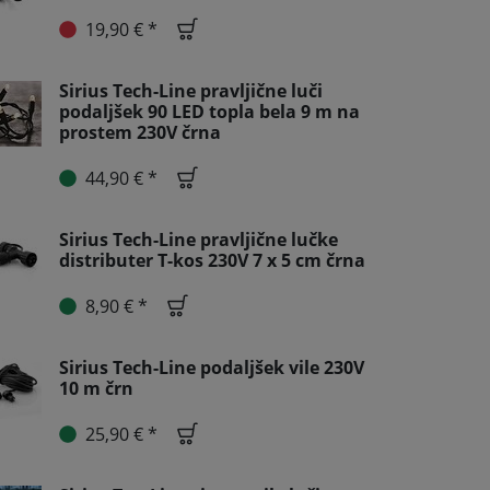
19,90 € *
Sirius Tech-Line pravljične luči
podaljšek 90 LED topla bela 9 m na
prostem 230V črna
44,90 € *
Sirius Tech-Line pravljične lučke
distributer T-kos 230V 7 x 5 cm črna
8,90 € *
Sirius Tech-Line podaljšek vile 230V
10 m črn
25,90 € *