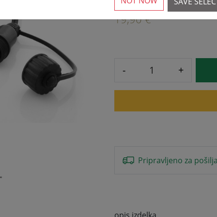
NOT NOW
SAVE SELE
›
19,90 € *
-
+
Pripravljeno za pošilj
opis izdelka