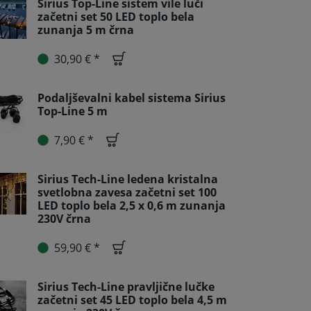
Sirius Top-Line sistem vile luči
začetni set 50 LED toplo bela
zunanja 5 m črna
30,90 € *
Podaljševalni kabel sistema Sirius
Top-Line 5 m
7,90 € *
Sirius Tech-Line ledena kristalna
svetlobna zavesa začetni set 100
LED toplo bela 2,5 x 0,6 m zunanja
230V črna
59,90 € *
Sirius Tech-Line pravljične lučke
začetni set 45 LED toplo bela 4,5 m