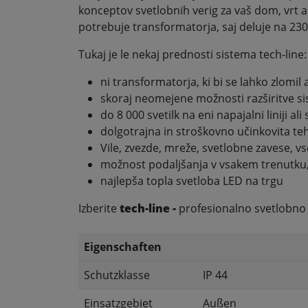
konceptov svetlobnih verig za vaš dom, vrt 
potrebuje transformatorja, saj deluje na 230
Tukaj je le nekaj prednosti sistema tech-line:
ni transformatorja, ki bi se lahko zlomil 
skoraj neomejene možnosti razširitve si
do 8 000 svetilk na eni napajalni liniji ali
dolgotrajna in stroškovno učinkovita teh
Vile, zvezde, mreže, svetlobne zavese, vse
možnost podaljšanja v vsakem trenutku, 
najlepša topla svetloba LED na trgu
Izberite
tech-line -
profesionalno svetlobno 
Eigenschaften
Schutzklasse
IP 44
Einsatzgebiet
Außen