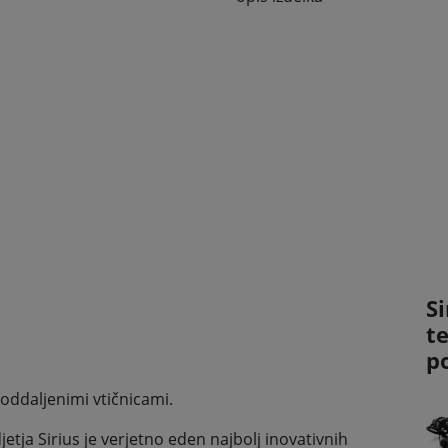
Si
t
p
 oddaljenimi vtičnicami.
etja Sirius je verjetno eden najbolj inovativnih