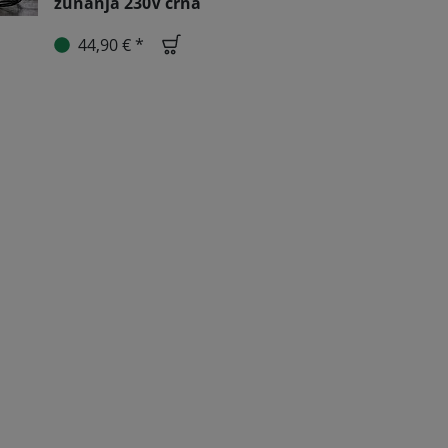
zunanja 230V črna
44,90 € *