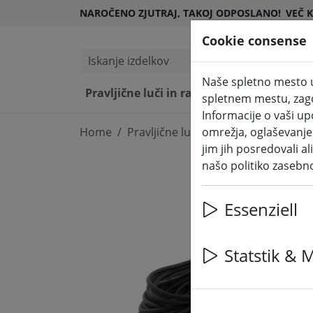
NAROČENO ZJUTRAJ, TAKOJ ODPOSLANO!
VEČ 
Cookie consense
Iskanje izdelkov
Naše spletno mesto u
Pravljične luči in razsvetljava
LED sv
spletnem mestu, zagot
Informacije o vaši u
Home
Pravljične luči in razsvetljava
omrežja, oglaševanje i
Prav
jim jih posredovali al
našo politiko zasebn
Essenziell
Statstik & 