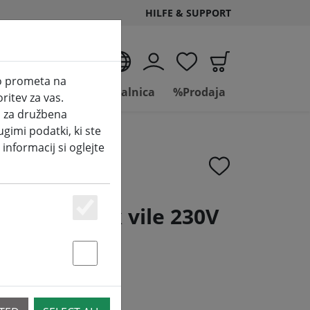
HILFE & SUPPORT
SL
zo prometa na
Življenje
Kopalnica
%Prodaja
ritev za vas.
i za družbena
ugimi podatki, ki ste
 informacij si oglejte
ne podaljšek vile 230V
Essenziell
Statstik & Marketing