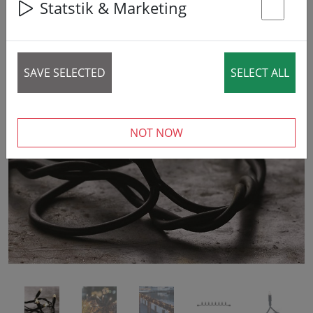
Statstik & Marketing
St
SAVE SELECTED
SELECT ALL
‹
›
NOT NOW