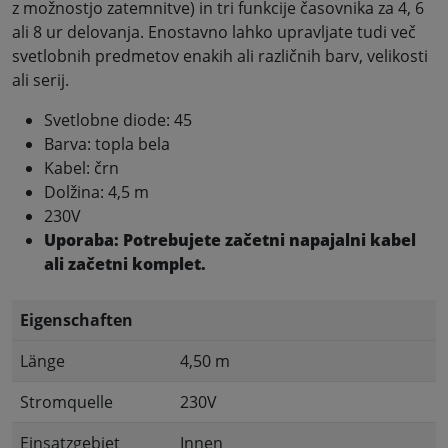
z možnostjo zatemnitve) in tri funkcije časovnika za 4, 6
ali 8 ur delovanja. Enostavno lahko upravljate tudi več
svetlobnih predmetov enakih ali različnih barv, velikosti
ali serij.
Svetlobne diode: 45
Barva: topla bela
Kabel: črn
Dolžina: 4,5 m
230V
Uporaba: Potrebujete začetni napajalni kabel
ali začetni komplet.
Eigenschaften
Länge
4,50 m
Stromquelle
230V
Einsatzgebiet
Innen