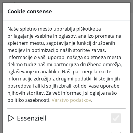
HILFE & SUPPORT
SL
Cookie consense
Naše spletno mesto uporablja piškotke za
Iskanje izdelkov
prilagajanje vsebine in oglasov, analizo prometa na
spletnem mestu, zagotavljanje funkcij družbenih
medijev in optimizacijo naših storitev za vas.
Home
Pravljične luči in razsvetljava
Pravljične lučke
Informacije o vaši uporabi našega spletnega mesta
delimo tudi z našimi partnerji za družbena omrežja,
oglaševanje in analitiko. Naši partnerji lahko te
informacije združijo z drugimi podatki, ki ste jim jih
posredovali ali ki so jih zbrali kot del vaše uporabe
Sirius Tech-Line pravljične luči
njihovih storitev. Za več informacij si oglejte našo
podaljšek 45 LED topla bela 4,5 m
politiko zasebnosti.
Varstvo podatkov
.
na prostem 230V črna
Essenziell
Es