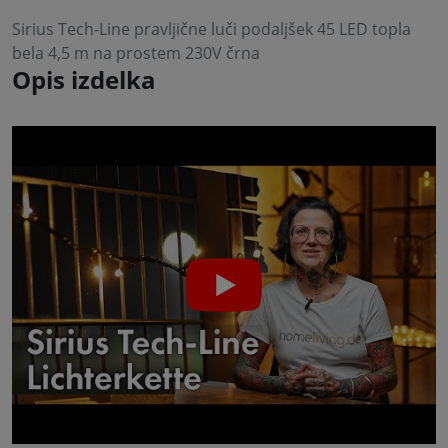
Sirius Tech-Line pravljične luči podaljšek 45 LED topla
bela 4,5 m na prostem 230V črna
Opis izdelka