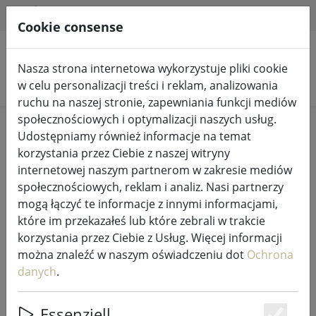
HILFE & SUPPORT
PL
Cookie consense
Nasza strona internetowa wykorzystuje pliki cookie
Szukaj produktów
w celu personalizacji treści i reklam, analizowania
ruchu na naszej stronie, zapewniania funkcji mediów
społecznościowych i optymalizacji naszych usług.
Home
Wróżki i oświetlenie
Wróżki
Udostępniamy również informacje na temat
korzystania przez Ciebie z naszej witryny
internetowej naszym partnerom w zakresie mediów
społecznościowych, reklam i analiz. Nasi partnerzy
mogą łączyć te informacje z innymi informacjami,
Kaemingk Lumineo LED lampki
które im przekazałeś lub które zebrali w trakcie
choinkowe Basic ze ściemniaczem
korzystania przez Ciebie z Usług. Więcej informacji
180 LED ciepły biały na zewnątrz
można znaleźć w naszym oświadczeniu dot
Ochrona
13,5 m czarny
danych
.
Essenziell