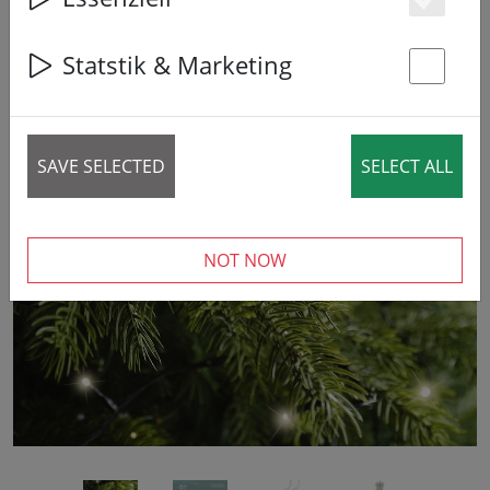
Es
42% DISCOUNT
Statstik & Marketing
St
SAVE SELECTED
SELECT ALL
‹
›
NOT NOW