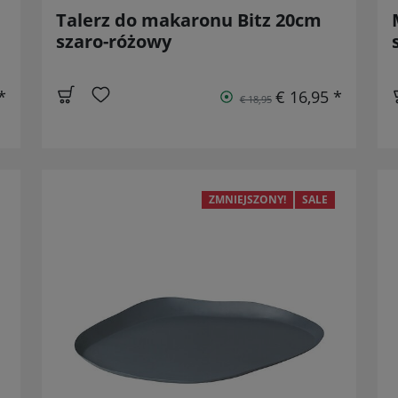
Talerz do makaronu Bitz 20cm
szaro-różowy
*
€ 16,95 *
€ 18,95
ZMNIEJSZONY!
SALE