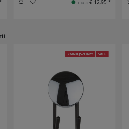
*
€ 12,95 *
€ 14,95
ii
ZMNIEJSZONY!
SALE