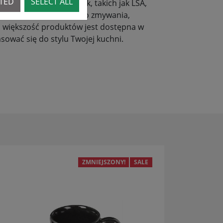
CTED
SELECT ALL
ennych różnych marek, takich jak LSA,
hodzi o noże, przybory do zmywania,
 większość produktów jest dostępna w
sować się do stylu Twojej kuchni.
ZMNIEJSZONY!
SALE