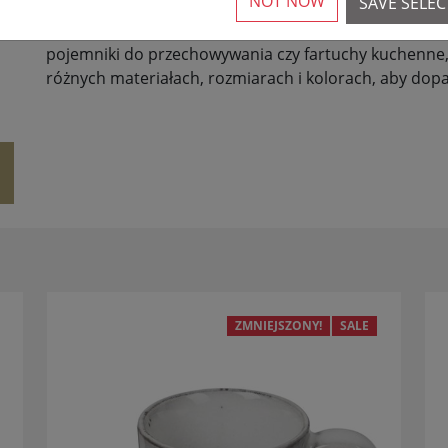
NOT NOW
SAVE SELE
Oferujemy szeroką gamę przydatnych akcesoriów kuch
Menu, Stelton i Sagaform. Niezależnie od tego, czy c
pojemniki do przechowywania czy fartuchy kuchenne,
różnych materiałach, rozmiarach i kolorach, aby dopa
ZMNIEJSZONY!
SALE