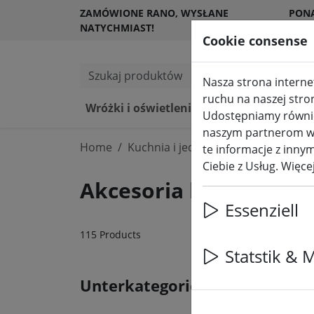
ZAMÓWIONE RANO, WYSŁANE
PON
NATYCHMIAST!
KLI
Cookie consense
Szukaj produktów
Nasza strona internet
ruchu na naszej stro
Wróżki i oświetlenie
Świece LED 
Udostępniamy również
naszym partnerom w z
Home
Kuchnia i jedzenie
te informacje z innym
Ciebie z Usług. Więc
Akcesoria kuchenne u
Essenziell
115 Products
Statstik & 
Unterkategorien