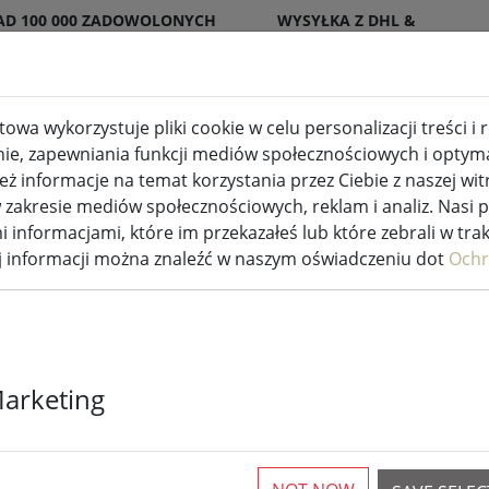
AD 100 000 ZADOWOLONYCH
WYSYŁKA Z DHL &
ENTÓW
DPD
owa wykorzystuje pliki cookie w celu personalizacji treści i
nie, zapewniania funkcji mediów społecznościowych i optymal
(aktuel
wewnętrzne i zewnętrzne
Kuchnia i jedzenie
 informacje na temat korzystania przez Ciebie z naszej wit
akresie mediów społecznościowych, reklam i analiz. Nasi 
i informacjami, które im przekazałeś lub które zebrali w tra
ej informacji można znaleźć w naszym oświadczeniu dot
Ochr
zupełniają każdą kuchnię
Marketing
Czy Twoja kuchnia posiada niezbędne podstawowe wyp
odpowiednich przyborów i akcesoriów kuchennych, a