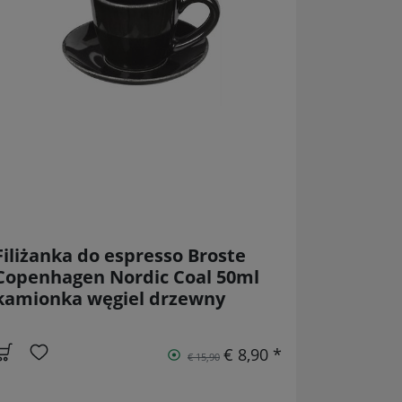
Filiżanka do espresso Broste
Copenhagen Nordic Coal 50ml
kamionka węgiel drzewny
€ 8,90 *
€ 15,90