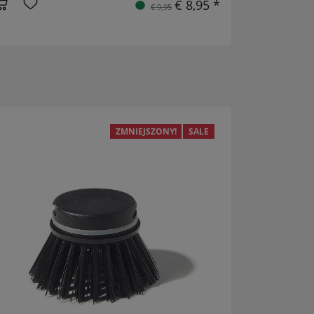
€ 8,95 *
€ 9,95
ZMNIEJSZONY!
SALE