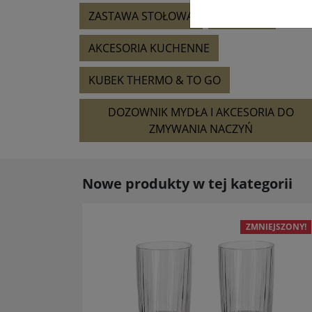
ZASTAWA STOŁOWA
OKULARY
AKCESORIA KUCHENNE
KUBEK THERMO & TO GO
DOZOWNIK MYDŁA I AKCESORIA DO
ZMYWANIA NACZYŃ
Nowe produkty w tej kategorii
ZMNIEJSZONY!