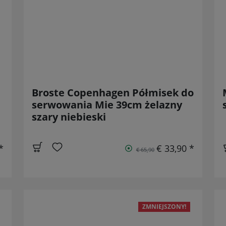
Broste Copenhagen Półmisek do
serwowania Mie 39cm żelazny
szary niebieski
*
€ 33,90 *
€ 65,90
ZMNIEJSZONY!