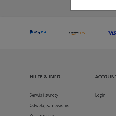
HILFE & INFO
ACCOUN
Serwis i zwroty
Login
Odwołaj zamówienie
Koszty wysyłki