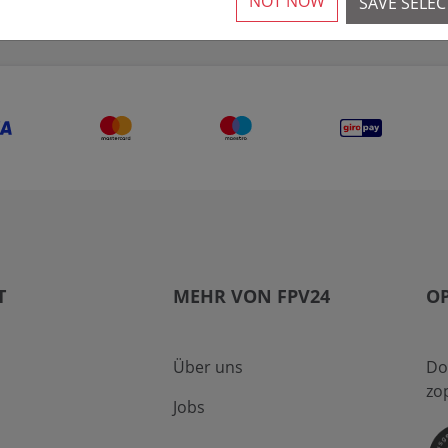
NOT NOW
SAVE SELE
T
MEHR VON FPV24
O
Über uns
Do
zo
Jobs