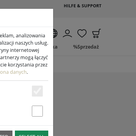
HILFE & SUPPORT
PL
 reklam, analizowania
izacji naszych usług.
Życie
Łazienka
%Sprzedaż
ryny internetowej
partnerzy mogą łączyć
kcie korzystania przez
ona danych
.
Essenziell
Statstik & Marketing