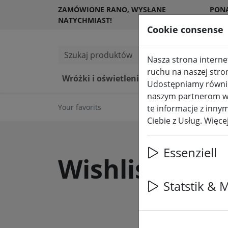
ZAMÓWIONE RANO, WYSŁANE
PON
NATYCHMIAST!
KLI
Cookie consense
Szukaj produktów
Nasza strona internet
ruchu na naszej stro
Wróżki i oświetlenie
Świece LED 
Udostępniamy również
naszym partnerom w z
Your favorits
te informacje z innym
Ciebie z Usług. Więc
Essenziell
Wishlist
Statstik & 