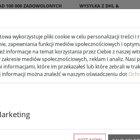
AD 100 000 ZADOWOLONYCH
WYSYŁKA Z DHL &
ENTÓW
DPD
owa wykorzystuje pliki cookie w celu personalizacji treści i
nie, zapewniania funkcji mediów społecznościowych i optymal
wewnętrzne i zewnętrzne
Kuchnia i jedzenie
 informacje na temat korzystania przez Ciebie z naszej wit
akresie mediów społecznościowych, reklam i analiz. Nasi 
i informacjami, które im przekazałeś lub które zebrali w tra
ej informacji można znaleźć w naszym oświadczeniu dot
Ochr
Marketing
No Items