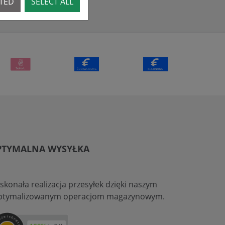
CTED
SELECT ALL
PTYMALNA WYSYŁKA
skonała realizacja przesyłek dzięki naszym
ptymalizowanym operacjom magazynowym.