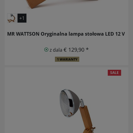
+1
MR WATTSON Oryginalna lampa stołowa LED 12 V
€ 129,90 *
z dala
1 WARIANTY
SALE