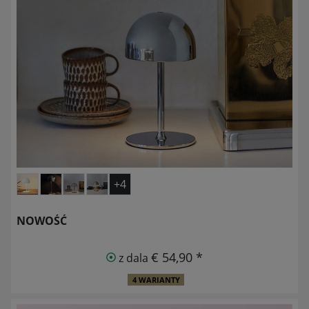
+4
NOWOŚĆ
€ 54,90 *
z dala
4 WARIANTY