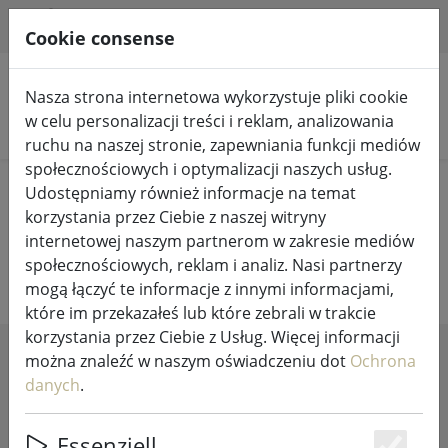
HILFE & SUPPORT
PL
Cookie consense
Nasza strona internetowa wykorzystuje pliki cookie
w celu personalizacji treści i reklam, analizowania
Szukaj produktów
ruchu na naszej stronie, zapewniania funkcji mediów
społecznościowych i optymalizacji naszych usług.
Home
Wróżki i oświetlenie
Oprawy oświetleniowe
Udostępniamy również informacje na temat
korzystania przez Ciebie z naszej witryny
Projektowanie lamp i oświetlenia
internetowej naszym partnerom w zakresie mediów
społecznościowych, reklam i analiz. Nasi partnerzy
mogą łączyć te informacje z innymi informacjami,
które im przekazałeś lub które zebrali w trakcie
korzystania przez Ciebie z Usług. Więcej informacji
można znaleźć w naszym oświadczeniu dot
Ochrona
SHOW FILTERS
danych
.
Essenziell