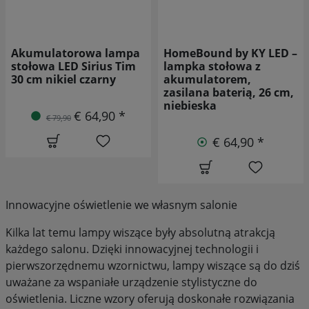
HomeBound by KY LED –
HomeBound by KY LED –
lampka stołowa z
lampka stołowa z
akumulatorem,
akumulatorem Mushie,
zasilana baterią, 26 cm,
zasilana bateryjnie, 21
niebieska
cm, zielona
€ 64,90 *
€ 44,90 *
Innowacyjne oświetlenie we własnym salonie
Kilka lat temu lampy wiszące były absolutną atrakcją
każdego salonu. Dzięki innowacyjnej technologii i
pierwszorzędnemu wzornictwu, lampy wiszące są do dziś
uważane za wspaniałe urządzenie stylistyczne do
oświetlenia. Liczne wzory oferują doskonałe rozwiązania