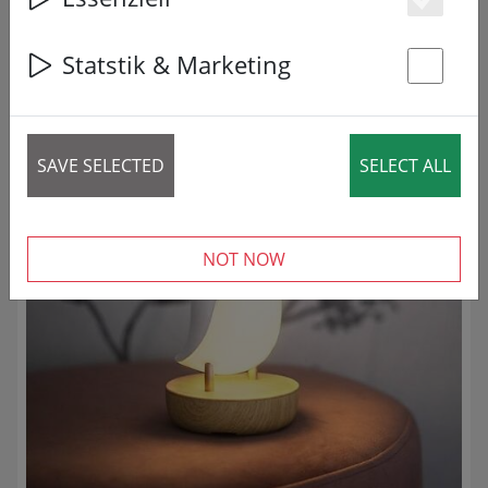
Es
28 articles
Statstik & Marketing
ZMNIEJSZONY!
St
SAVE SELECTED
SELECT ALL
NOT NOW