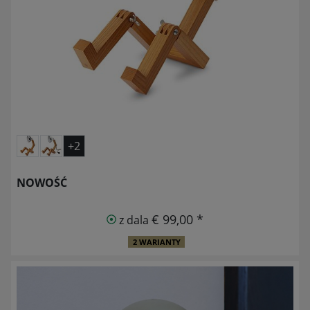
+2
NOWOŚĆ
€ 99,00 *
z dala
2 WARIANTY