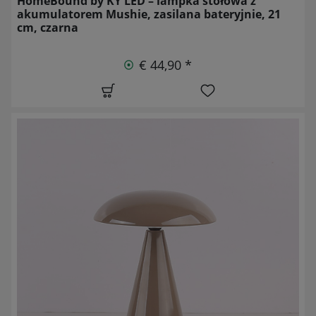
HomeBound by KY LED – lampka stołowa z
akumulatorem Mushie, zasilana bateryjnie, 21
cm, czarna
€ 44,90 *