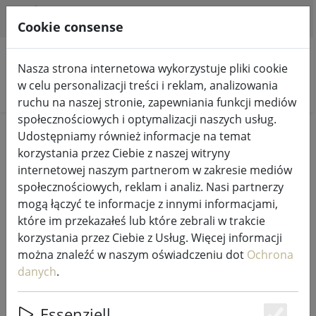
HILFE & SUPPORT
PL
Cookie consense
Nasza strona internetowa wykorzystuje pliki cookie
w celu personalizacji treści i reklam, analizowania
Szukaj produktów
ruchu na naszej stronie, zapewniania funkcji mediów
społecznościowych i optymalizacji naszych usług.
Home
Wróżki i oświetlenie
Udostępniamy również informacje na temat
korzystania przez Ciebie z naszej witryny
Wróżki i oświetlenie
internetowej naszym partnerom w zakresie mediów
społecznościowych, reklam i analiz. Nasi partnerzy
mogą łączyć te informacje z innymi informacjami,
265 Products
które im przekazałeś lub które zebrali w trakcie
korzystania przez Ciebie z Usług. Więcej informacji
można znaleźć w naszym oświadczeniu dot
Ochrona
Unterkategorien
danych
.
WRÓŻKI
PODŚWIETLANA DEKORACJA
Essenziell