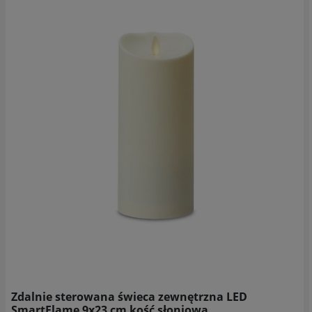
Zdalnie sterowana świeca zewnętrzna LED
SmartFlame 9x23 cm kość słoniowa