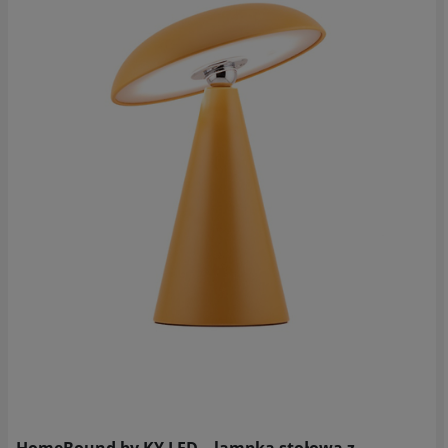
HomeBound by KY LED – lampka stołowa z