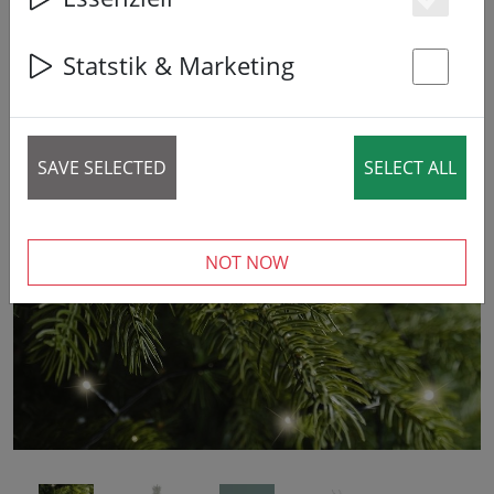
Es
Statstik & Marketing
St
SAVE SELECTED
SELECT ALL
‹
›
NOT NOW