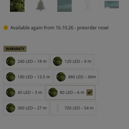
Available again from 16.10.26 - preorder now!
WARIANTY
240 LED – 18 m
120 LED – 9 m
180 LED – 13.5 m
480 LED – 36m
40 LED – 3 m
80 LED – 6 m
360 LED – 27 m
720 LED – 54 m