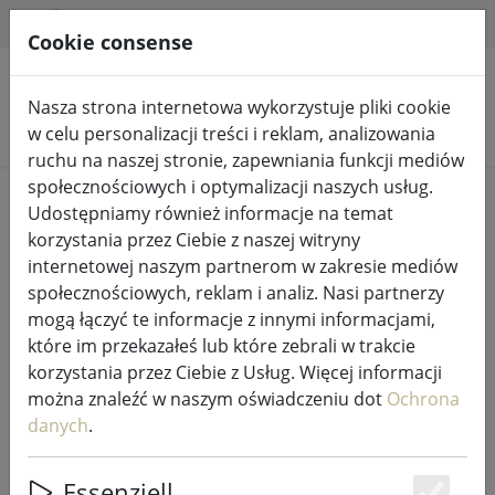
HILFE & SUPPORT
PL
Cookie consense
Nasza strona internetowa wykorzystuje pliki cookie
Szukaj produktów
w celu personalizacji treści i reklam, analizowania
ruchu na naszej stronie, zapewniania funkcji mediów
społecznościowych i optymalizacji naszych usług.
Home
Wróżki i oświetlenie
Wróżki
Udostępniamy również informacje na temat
korzystania przez Ciebie z naszej witryny
internetowej naszym partnerom w zakresie mediów
społecznościowych, reklam i analiz. Nasi partnerzy
mogą łączyć te informacje z innymi informacjami,
Kaemingk Lumineo LED lampki
które im przekazałeś lub które zebrali w trakcie
choinkowe Basic ze ściemniaczem
korzystania przez Ciebie z Usług. Więcej informacji
80 LED ciepły biały zewnętrzny 6 m
można znaleźć w naszym oświadczeniu dot
Ochrona
czarny
danych
.
Essenziell