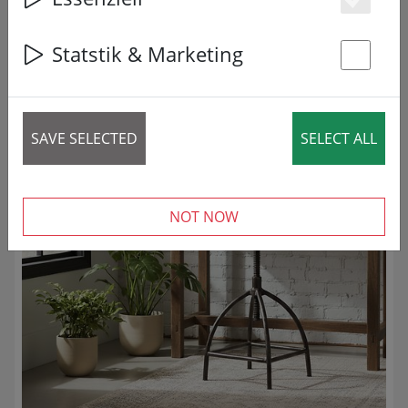
Es
3 articles
Statstik & Marketing
ZMNIEJSZONY!
St
SAVE SELECTED
SELECT ALL
NOT NOW