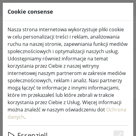
HILFE & SUPPORT
PL
Cookie consense
Nasza strona internetowa wykorzystuje pliki cookie
w celu personalizacji treści i reklam, analizowania
Szukaj produktów
ruchu na naszej stronie, zapewniania funkcji mediów
społecznościowych i optymalizacji naszych usług.
Home
Życie
Małe meble
Udostępniamy również informacje na temat
korzystania przez Ciebie z naszej witryny
Małe meble
internetowej naszym partnerom w zakresie mediów
społecznościowych, reklam i analiz. Nasi partnerzy
mogą łączyć te informacje z innymi informacjami,
które im przekazałeś lub które zebrali w trakcie
korzystania przez Ciebie z Usług. Więcej informacji
można znaleźć w naszym oświadczeniu dot
Ochrona
SHOW FILTERS
danych
.
Essenziell