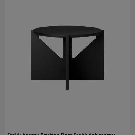
Stolik boczny Kristina Dam Stolik dąb czarny