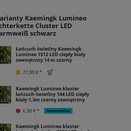
arianty Kaemingk Lumineo
ichterkette Cluster LED
armweiß schwarz
Łańcuch świetlny Kaemingk
Lumineo 1512 LED ciepły biały
zewnętrzny 14 m czarny
27,90 € *
Kaemingk Lumineo klaster
łańcuch świetlny 144 LED ciepły
biały 1,3m czarny zewnętrzny
6,90 € *
Vorbestellbar
Kaemingk Lumineo klaster