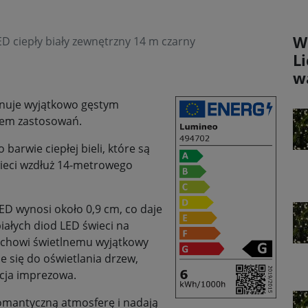
W
 ciepły biały zewnętrzny 14 m czarny
L
w
onuje wyjątkowo gęstym
sem zastosowań.
barwie ciepłej bieli, które są
wieci wzdłuż 14-metrowego
D wynosi około 0,9 cm, co daje
białych diod LED świeci na
uchowi świetlnemu wyjątkowy
je się do oświetlania drzew,
acja imprezowa.
omantyczną atmosferę i nadają