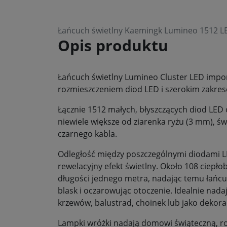
Łańcuch świetlny Kaemingk Lumineo 1512 LED
Opis produktu
Łańcuch świetlny Lumineo Cluster LED imp
rozmieszczeniem diod LED i szerokim zakre
Łącznie 1512 małych, błyszczących diod LED o 
niewiele większe od ziarenka ryżu (3 mm), ś
czarnego kabla.
Odległość między poszczególnymi diodami LE
rewelacyjny efekt świetlny. Około 108 ciepło
długości jednego metra, nadając temu łańc
blask i oczarowując otoczenie. Idealnie nada
krzewów, balustrad, choinek lub jako dekor
Lampki wróżki nadają domowi świąteczną, r