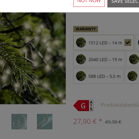
NOT NOW
SAVE SELE
3 Dostępna sztuka
›
WARIANTY
1512 LED – 14 m
2040 LED – 19 m
588 LED – 5,5 m
Produktdatenbl
27,90 € *
49,90 €