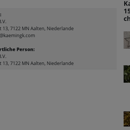
K
1
:
c
.V.
t 13, 7122 MN Aalten, Niederlande
fo@kaemingk.com
tliche Person:
.V.
t 13, 7122 MN Aalten, Niederlande