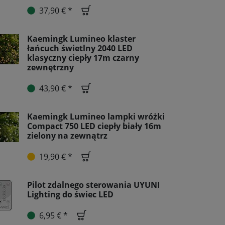
37,90 € *
Kaemingk Lumineo klaster
łańcuch świetlny 2040 LED
klasyczny ciepły 17m czarny
zewnętrzny
43,90 € *
Kaemingk Lumineo lampki wróżki
Compact 750 LED ciepły biały 16m
zielony na zewnątrz
19,90 € *
Pilot zdalnego sterowania UYUNI
Lighting do świec LED
6,95 € *