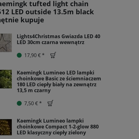
aemingk tufted light chain
512 LED outside 13.5m black
hętnie kupuje
Lights4Christmas Gwiazda LED 40
LED 30cm czarna wewnątrz
17,90 € *
Kaemingk Lumineo LED lampki
choinkowe Basic ze ściemniaczem
180 LED ciepły biały na zewnątrz
13,5 m czarny
7,50 € *
Kaemingk Lumineo lampki
choinkowe Compact 1-2-glow 880
LED klasyczny ciepły zielony