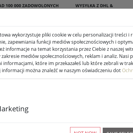
AD 100 000 ZADOWOLONYCH
WYSYŁKA Z DHL &
ENTÓW
DPD
owa wykorzystuje pliki cookie w celu personalizacji treści i
nie, zapewniania funkcji mediów społecznościowych i optymal
wewnętrzne i zewnętrzne
Kuchnia i jedzenie
 informacje na temat korzystania przez Ciebie z naszej wit
akresie mediów społecznościowych, reklam i analiz. Nasi 
a dekoracja
i informacjami, które im przekazałeś lub które zebrali w tra
ej informacji można znaleźć w naszym oświadczeniu dot
Ochr
Łańcuch świe
Marketing
Lumineo 1512 
zewnętrzny 1