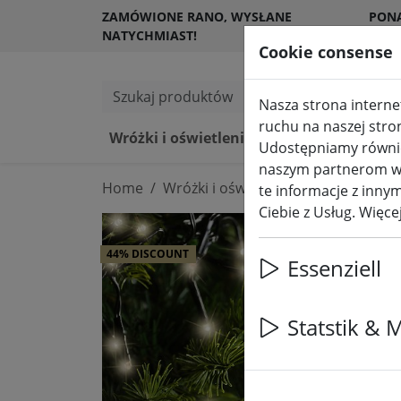
ZAMÓWIONE RANO, WYSŁANE
PON
NATYCHMIAST!
KLI
Cookie consense
Szukaj produktów
Nasza strona internet
ruchu na naszej stro
Wróżki i oświetlenie
Świece LED 
Udostępniamy również
naszym partnerom w z
Home
Wróżki i oświetlenie
Podświetlan
te informacje z innym
Ciebie z Usług. Więc
44% DISCOUNT
Essenziell
Statstik & 