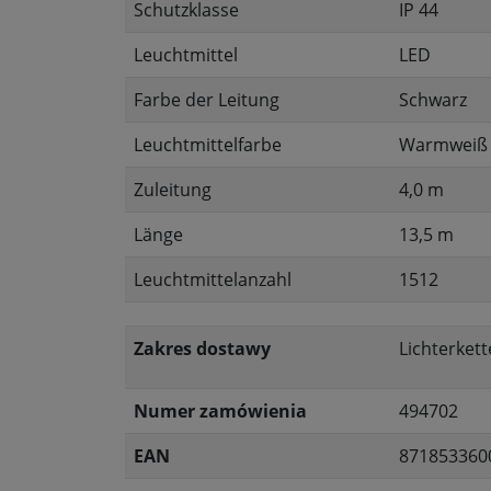
Schutzklasse
IP 44
Leuchtmittel
LED
Farbe der Leitung
Schwarz
Leuchtmittelfarbe
Warmweiß
Zuleitung
4,0 m
Länge
13,5 m
Leuchtmittelanzahl
1512
Zakres dostawy
Lichterket
Numer zamówienia
494702
EAN
871853360