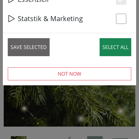
Es
20% DISCOUNT
Statstik & Marketing
St
SAVE SELECTED
SELECT ALL
‹
›
NOT NOW