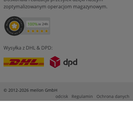
zoptymalizowanym operacjom magazynowym.
Wysyłka z DHL & DPD:
© 2012-2026 meilon GmbH
odcisk
Regulamin
Ochrona danych
* Alle Preise sind inkl. Mehrwertsteuer zzgl. Versandkosten
und ggf. Nachnahmegebühren, wenn nicht anders
beschrieben. ** Gilt für Bestellungen innerhalb Deutschlands