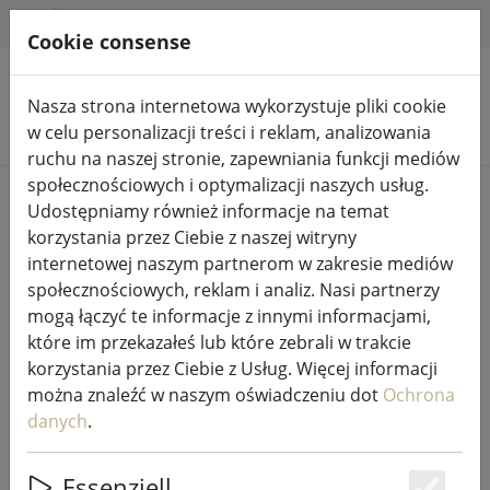
HILFE & SUPPORT
PL
Cookie consense
Nasza strona internetowa wykorzystuje pliki cookie
Szukaj produktów
w celu personalizacji treści i reklam, analizowania
ruchu na naszej stronie, zapewniania funkcji mediów
społecznościowych i optymalizacji naszych usług.
Home
Wróżki i oświetlenie
Wróżki
Udostępniamy również informacje na temat
korzystania przez Ciebie z naszej witryny
internetowej naszym partnerom w zakresie mediów
społecznościowych, reklam i analiz. Nasi partnerzy
mogą łączyć te informacje z innymi informacjami,
Kaemingk Lumineo LED lampki
które im przekazałeś lub które zebrali w trakcie
choinkowe Basic ze ściemniaczem
korzystania przez Ciebie z Usług. Więcej informacji
240 LED ciepły biały na zewnątrz 18
można znaleźć w naszym oświadczeniu dot
Ochrona
m czarny
danych
.
Essenziell