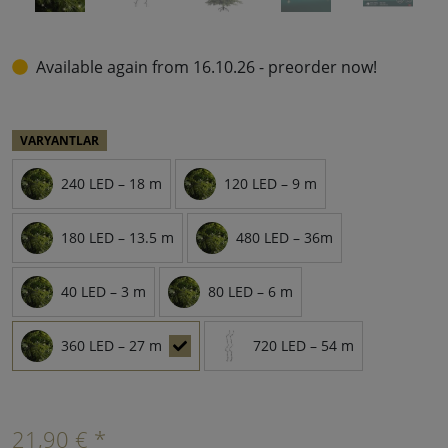
Available again from 16.10.26 - preorder now!
VARYANTLAR
240 LED – 18 m
120 LED – 9 m
180 LED – 13.5 m
480 LED – 36m
40 LED – 3 m
80 LED – 6 m
360 LED – 27 m
720 LED – 54 m
21,90 € *