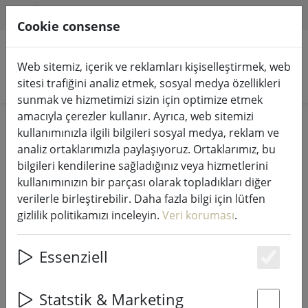
HILFE & SUPPORT
TR
Cookie consense
Web sitemiz, içerik ve reklamları kişiselleştirmek, web
Ürünleri arayın
sitesi trafiğini analiz etmek, sosyal medya özellikleri
sunmak ve hizmetimizi sizin için optimize etmek
amacıyla çerezler kullanır. Ayrıca, web sitemizi
Home
Peri ışıkları & aydınlatma
Peri ışıkları
kullanımınızla ilgili bilgileri sosyal medya, reklam ve
analiz ortaklarımızla paylaşıyoruz. Ortaklarımız, bu
bilgileri kendilerine sağladığınız veya hizmetlerini
kullanımınızın bir parçası olarak topladıkları diğer
verilerle birleştirebilir. Daha fazla bilgi için lütfen
Kaemingk Lumineo LED peri ışıkları
gizlilik politikamızı inceleyin.
Veri koruması
.
Dimmerli Basic 360 LED sıcak beyaz
dış mekan 27 m siyah
Essenziell
Es
Statstik & Marketing