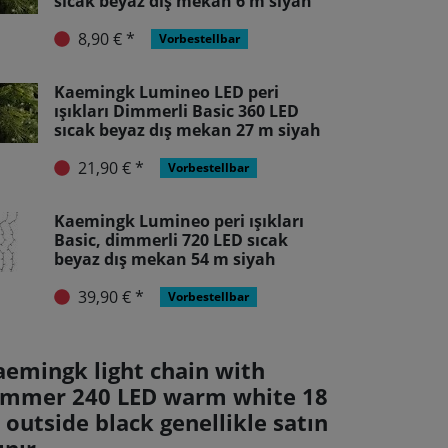
sıcak beyaz dış mekan 6 m siyah
8,90 € *
Vorbestellbar
Kaemingk Lumineo LED peri
ışıkları Dimmerli Basic 360 LED
sıcak beyaz dış mekan 27 m siyah
21,90 € *
Vorbestellbar
Kaemingk Lumineo peri ışıkları
Basic, dimmerli 720 LED sıcak
beyaz dış mekan 54 m siyah
39,90 € *
Vorbestellbar
aemingk light chain with
immer 240 LED warm white 18
outside black genellikle satın