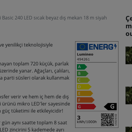
Ç
 Basic 240 LED sıcak beyaz dış mekan 18 m siyah
m
o
e yenilikçi teknolojisiyle
mayan toplam 720 küçük, parlak
rinde yanar. Ağaçları, çalıları,
a parti süsleri olarak kullanmak
mosfer verir ve hem iç hem de dış
i ürünü mikro LED'ler sayesinde
ç tüketimi ile etkileyicidir!
r gün aynı saatte toplam 8 saat
LED zincirini 5 kademede ayrı