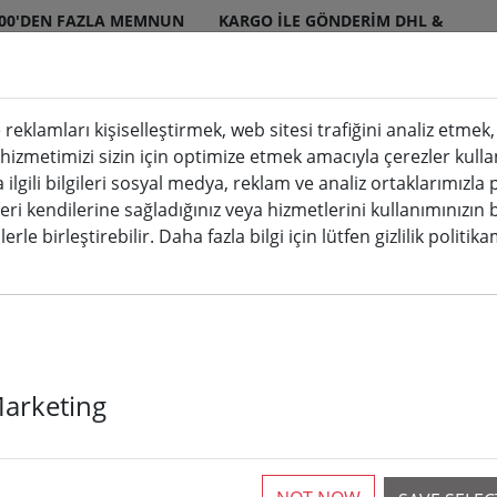
000'DEN FAZLA MEMNUN
KARGO ILE GÖNDERIM DHL &
ERI
DPD
 reklamları kişiselleştirmek, web sitesi trafiğini analiz etme
 hizmetimizi sizin için optimize etmek amacıyla çerezler kulla
mumlar iç ve dış mekan
Mutfak & Yemek
a ilgili bilgileri sosyal medya, reklam ve analiz ortaklarımızla
leri kendilerine sağladığınız veya hizmetlerini kullanımınızın 
ları
erle birleştirebilir. Daha fazla bilgi için lütfen gizlilik politik
Kaemingk Lumi
Marketing
Dimmerli Basi
dış mekan 18 