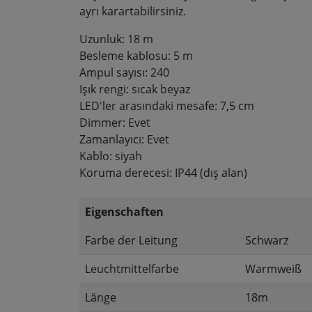
ayrı karartabilirsiniz.
Uzunluk: 18 m
Besleme kablosu: 5 m
Ampul sayısı: 240
Işık rengi: sıcak beyaz
LED'ler arasındaki mesafe: 7,5 cm
Dimmer: Evet
Zamanlayıcı: Evet
Kablo: siyah
Koruma derecesi: IP44 (dış alan)
Eigenschaften
Farbe der Leitung
Schwarz
Leuchtmittelfarbe
Warmweiß
Länge
18m