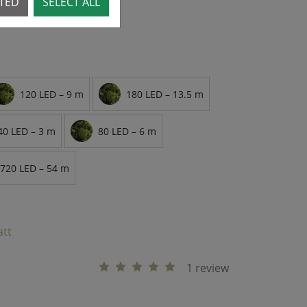
CTED
SELECT ALL
120 LED – 9 m
180 LED – 13.5 m
40 LED – 3 m
80 LED – 6 m
720 LED – 54 m
att
1 review