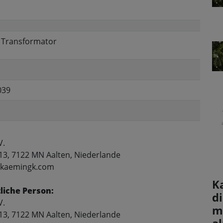
, Transformator
039
V.
13, 7122 MN Aalten, Niederlande
o@kaemingk.com
K
liche Person:
d
V.
m 
13, 7122 MN Aalten, Niederlande