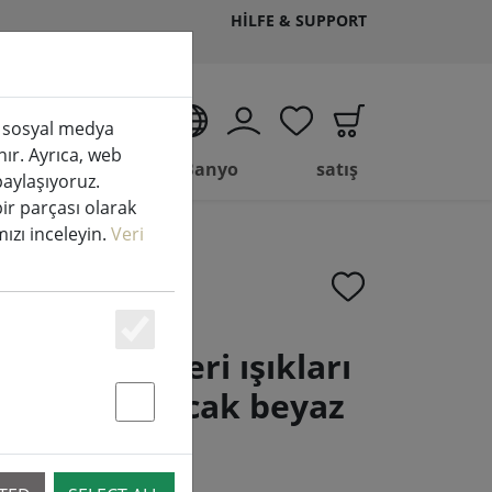
HILFE & SUPPORT
TR
k, sosyal medya
nır. Ayrıca, web
Yaşam
Banyo
satış
 paylaşıyoruz.
bir parçası olarak
amızı inceleyin.
Veri
Essenziell
neo LED peri ışıkları
c 240 LED sıcak beyaz
Statstik & Marketing
m siyah