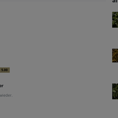
al
5.00
er
wieder.