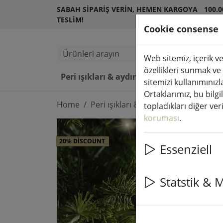
SABAH SIPARIŞ VERIN, HEMEN KARGOYA
100.
TESLIM!
MÜŞT
Cookie consense
Ürünleri arayın
Web sitemiz, içerik ve
özellikleri sunmak ve
Peri ışıkları & aydınlatma
LED 
sitemizi kullanımınızl
Ortaklarımız, bu bilgi
Home
Peri ışıkları & aydınlatma
Peri ışık
topladıkları diğer veril
koruması
.
20% DISCOUNT
Essenziell
Statstik & 