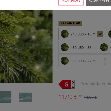
NOT NOW
SAVE SELE
10'dan fazla mevcut
›
VARYANTLAR
240 LED – 18 m
480 LED – 36m
360 LED – 27 m
Produktdatenbl
11,90 € *
14,90 €