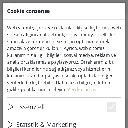
HILFE & SUPPORT
TR
Cookie consense
Web sitemiz, içerik ve reklamları kişiselleştirmek, web
sitesi trafiğini analiz etmek, sosyal medya özellikleri
Ürünleri arayın
sunmak ve hizmetimizi sizin için optimize etmek
amacıyla çerezler kullanır. Ayrıca, web sitemizi
Home
Peri ışıkları & aydınlatma
kullanımınızla ilgili bilgileri sosyal medya, reklam ve
Aydınlatılmış nesneler
analiz ortaklarımızla paylaşıyoruz. Ortaklarımız, bu
bilgileri kendilerine sağladığınız veya hizmetlerini
Yaşam alanı için hafif objeler
kullanımınızın bir parçası olarak topladıkları diğer
verilerle birleştirebilir. Daha fazla bilgi için lütfen
gizlilik politikamızı inceleyin.
Veri koruması
.
Essenziell
SHOW FILTERS
Es
Statstik & Marketing