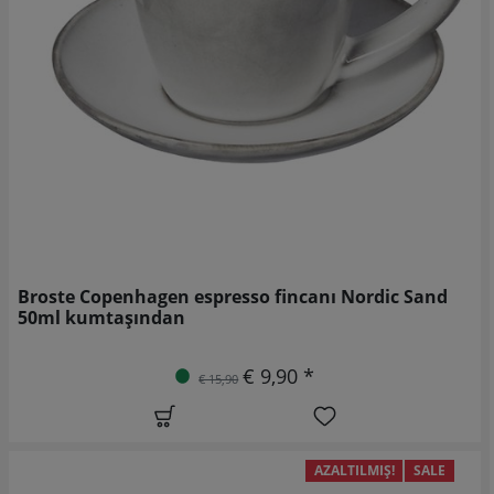
Broste Copenhagen espresso fincanı Nordic Sand
50ml kumtaşından
€ 9,90 *
€ 15,90
AZALTILMIŞ!
SALE