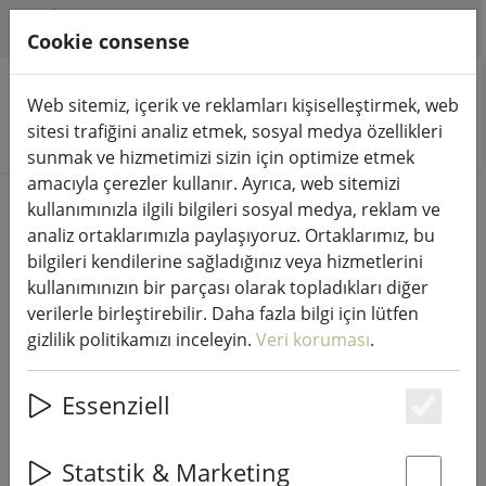
HILFE & SUPPORT
TR
Cookie consense
Web sitemiz, içerik ve reklamları kişiselleştirmek, web
sitesi trafiğini analiz etmek, sosyal medya özellikleri
Ürünleri arayın
sunmak ve hizmetimizi sizin için optimize etmek
amacıyla çerezler kullanır. Ayrıca, web sitemizi
Home
Mutfak & Yemek
kullanımınızla ilgili bilgileri sosyal medya, reklam ve
analiz ortaklarımızla paylaşıyoruz. Ortaklarımız, bu
Mutfak aksesuarları her mutfağı
bilgileri kendilerine sağladığınız veya hizmetlerini
kullanımınızın bir parçası olarak topladıkları diğer
tamamlar
verilerle birleştirebilir. Daha fazla bilgi için lütfen
gizlilik politikamızı inceleyin.
Veri koruması
.
115 Products
Essenziell
Es
Unterkategorien
Statstik & Marketing