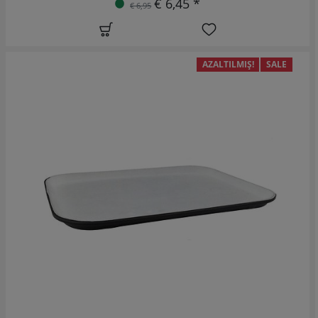
€ 6,45 *
€ 6,95
AZALTILMIŞ!
SALE