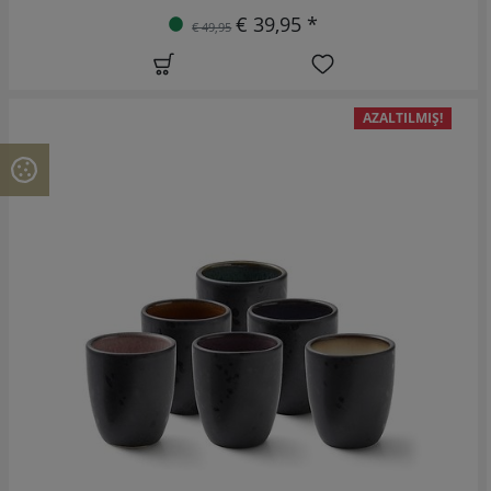
€ 39,95 *
€ 49,95
AZALTILMIŞ!