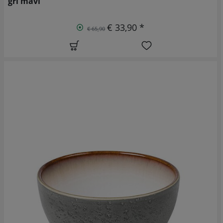
gri mavi
€ 33,90 *
€ 65,90