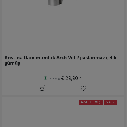
Kristina Dam mumluk Arch Vol 2 paslanmaz çelik
gümüş
€ 29,90 *
€ 79,00
AZALTILMIŞ!
SALE