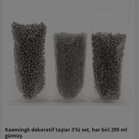
Kaemingk dekoratif taşlar 3'lü set, her biri 295 ml
gümüş