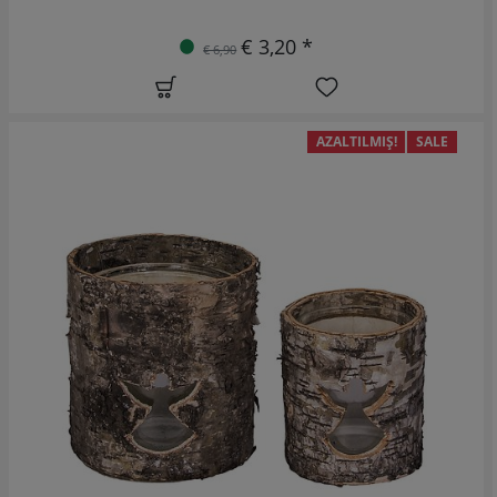
€ 3,20 *
€ 6,90
AZALTILMIŞ!
SALE