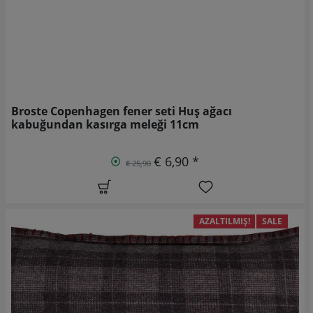
Broste Copenhagen fener seti Huş ağacı
kabuğundan kasırga meleği 11cm
€ 6,90 *
€ 25,90
AZALTILMIŞ!
SALE