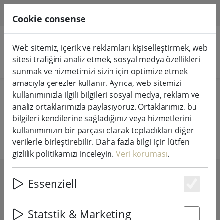
HILFE & SUPPORT
TR
Cookie consense
Web sitemiz, içerik ve reklamları kişiselleştirmek, web
sitesi trafiğini analiz etmek, sosyal medya özellikleri
Ürünleri arayın
sunmak ve hizmetimizi sizin için optimize etmek
amacıyla çerezler kullanır. Ayrıca, web sitemizi
Home
Mutfak & Yemek
Thermo & To Go bardak
kullanımınızla ilgili bilgileri sosyal medya, reklam ve
analiz ortaklarımızla paylaşıyoruz. Ortaklarımız, bu
Termo kupa
bilgileri kendilerine sağladığınız veya hizmetlerini
kullanımınızın bir parçası olarak topladıkları diğer
verilerle birleştirebilir. Daha fazla bilgi için lütfen
gizlilik politikamızı inceleyin.
Veri koruması
.
SHOW FILTERS
Essenziell
Es
Statstik & Marketing