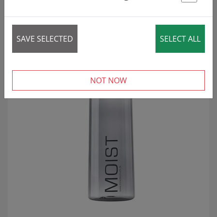
St
4 articles
AZALTILMIŞ!
SALE
SAVE SELECTED
SELECT ALL
NOT NOW