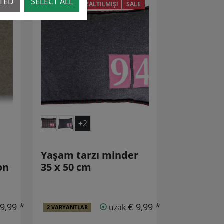
CTED
SELECT ALL
LE
AZALTILMIŞ!
SALE
+2
Yaşam tarzı minder
on
35 x 50 cm
 9,99 *
€ 9,99 *
uzak
2 VARYANTLAR