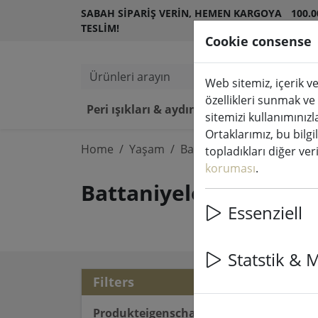
SABAH SIPARIŞ VERIN, HEMEN KARGOYA
100.
TESLIM!
MÜŞT
Cookie consense
Ürünleri arayın
Web sitemiz, içerik ve
özellikleri sunmak ve
Peri ışıkları & aydınlatma
LED 
sitemizi kullanımınızl
Ortaklarımız, bu bilgi
Home
Yaşam
Battaniyeler, minderler & 
topladıkları diğer veril
koruması
.
Battaniyeler, minderle
Essenziell
Statstik & 
9 ar
Filters
Produkteigenschaften