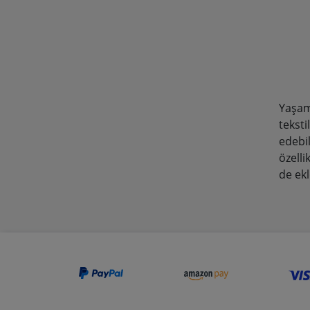
Yaşam 
teksti
edebi
özelli
de ek