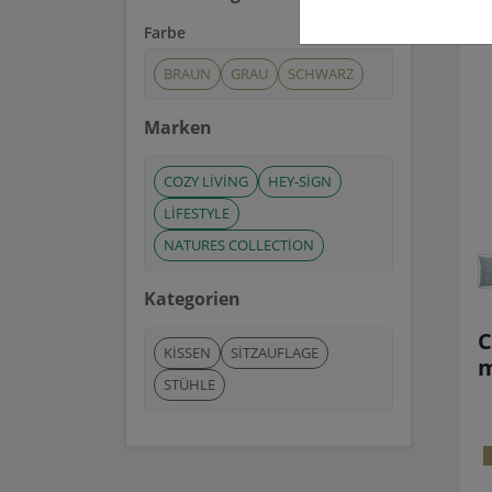
Farbe
BRAUN
GRAU
SCHWARZ
Marken
COZY LIVING
HEY-SIGN
LIFESTYLE
NATURES COLLECTION
Kategorien
C
KISSEN
SITZAUFLAGE
m
STÜHLE