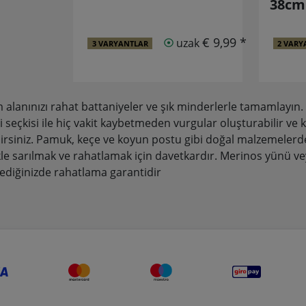
38cm
€ 9,99 *
uzak
3 VARYANTLAR
2 VARY
alanınızı rahat battaniyeler ve şık minderlerle tamamlayın. 
li seçkisi ile hiç vakit kaybetmeden vurgular oluşturabilir ve ke
lirsiniz. Pamuk, keçe ve koyun postu gibi doğal malzemelerd
kle sarılmak ve rahatlamak için davetkardır. Merinos yünü ve
lediğinizde rahatlama garantidir