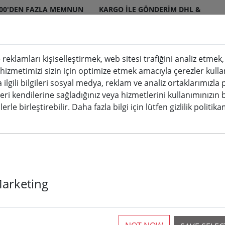
000'DEN FAZLA MEMNUN
KARGO ILE GÖNDERIM DHL &
ERI
DPD
 reklamları kişiselleştirmek, web sitesi trafiğini analiz etme
 hizmetimizi sizin için optimize etmek amacıyla çerezler kulla
mumlar iç ve dış mekan
Mutfak & Yemek
a ilgili bilgileri sosyal medya, reklam ve analiz ortaklarımızla
leri kendilerine sağladığınız veya hizmetlerini kullanımınızın 
co.
erle birleştirebilir. Daha fazla bilgi için lütfen gizlilik politik
r & co.
Marketing
ticles