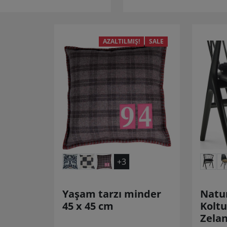
AZALTILMIŞ!
SALE
+3
Yaşam tarzı minder
Natur
45 x 45 cm
Koltu
Zela