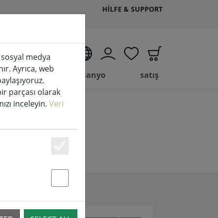
HILFE & SUPPORT
TR
k, sosyal medya
nır. Ayrıca, web
(aktuelle Seite)
Yaşam
Banyo
satış
 paylaşıyoruz.
bir parçası olarak
amızı inceleyin.
Veri
Essenziell
Statstik & Marketing