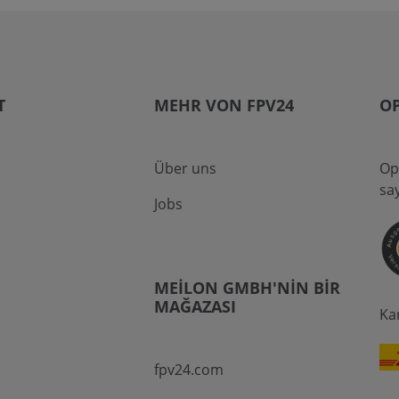
T
MEHR VON FPV24
O
Über uns
Op
sa
Jobs
MEILON GMBH'NIN BIR
MAĞAZASI
Ka
fpv24.com