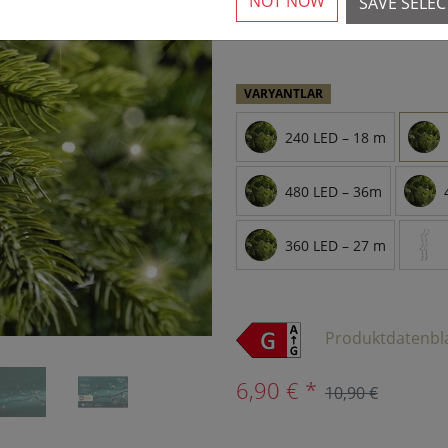
NOT NOW
SAVE SELE
10'dan fazla mevcut
›
VARYANTLAR
240 LED – 18 m
480 LED – 36m
360 LED – 27 m
Produktdatenbl
6,90 € *
10,90 €