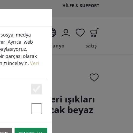
HILFE & SUPPORT
TR
k, sosyal medya
nır. Ayrıca, web
Yaşam
Banyo
satış
 paylaşıyoruz.
bir parçası olarak
amızı inceleyin.
Veri
Essenziell
neo LED peri ışıkları
c 120 LED sıcak beyaz
Statstik & Marketing
 siyah