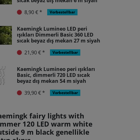
sıcak beyaz dış mekan 6 m siyah
8,90 € *
Vorbestellbar
Kaemingk Lumineo LED peri
ışıkları Dimmerli Basic 360 LED
sıcak beyaz dış mekan 27 m siyah
21,90 € *
Vorbestellbar
Kaemingk Lumineo peri ışıkları
Basic, dimmerli 720 LED sıcak
beyaz dış mekan 54 m siyah
39,90 € *
Vorbestellbar
aemingk fairy lights with
immer 120 LED warm white
tside 9 m black genellikle