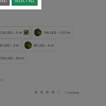
CTED
SELECT ALL
120 LED – 9 m
180 LED – 13.5 m
40 LED – 3 m
80 LED – 6 m
720 LED – 54 m
att
1 review