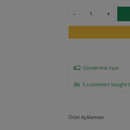
-
+
Gönderime hazır
5 customers bought t
Ürün Açıklaması