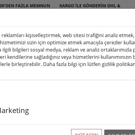
000'DEN FAZLA MEMNUN
KARGO ILE GÖNDERIM DHL &
ERI
DPD
 reklamları kişiselleştirmek, web sitesi trafiğini analiz etme
 hizmetimizi sizin için optimize etmek amacıyla çerezler kulla
mumlar iç ve dış mekan
Mutfak & Yemek
a ilgili bilgileri sosyal medya, reklam ve analiz ortaklarımızla
leri kendilerine sağladığınız veya hizmetlerini kullanımınızın 
ları
erle birleştirebilir. Daha fazla bilgi için lütfen gizlilik politik
Kaemingk Lumi
Marketing
Dimmerli Basi
dış mekan 9 m