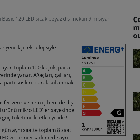
Ç
 Basic 120 LED sıcak beyaz dış mekan 9 m siyah
m
o
e yenilikçi teknolojisiyle
mayan toplam 120 küçük, parlak
inde yanar. Ağaçları, çalıları,
a parti süsleri olarak kullanmak
mosfer verir ve hem iç hem de dış
i ürünü mikro LED'ler sayesinde
ç tüketimi ile etkileyicidir!
r gün aynı saatte toplam 8 saat
LED zincirini 5 kademede ayrı