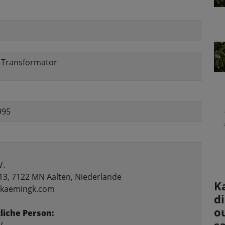
, Transformator
995
V.
13, 7122 MN Aalten, Niederlande
K
o@kaemingk.com
d
ou
liche Person: