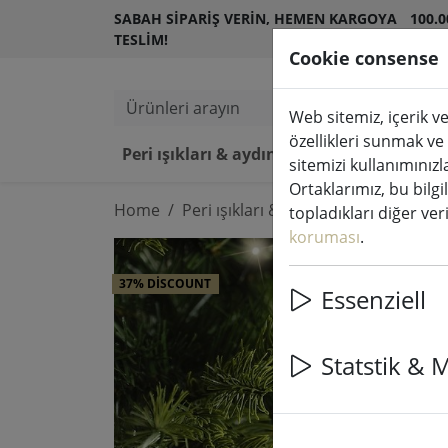
SABAH SIPARIŞ VERIN, HEMEN KARGOYA
100.
TESLIM!
MÜŞT
Cookie consense
Ürünleri arayın
Web sitemiz, içerik ve
özellikleri sunmak ve
Peri ışıkları & aydınlatma
LED 
sitemizi kullanımınızl
Ortaklarımız, bu bilgi
Home
Peri ışıkları & aydınlatma
Peri ışık
topladıkları diğer veril
koruması
.
37% DISCOUNT
Essenziell
Statstik & 