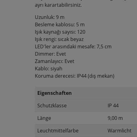
ayrı karartabilirsiniz.
Uzunluk: 9 m
Besleme kablosu: 5 m
Işık kaynağı sayısı: 120
Işık rengi: sıcak beyaz
LED'ler arasındaki mesafe: 7,5 cm
Dimmer: Evet
Zamanlayıcı: Evet
Kablo: siyah
Koruma derecesi: IP44 (dış mekan)
Eigenschaften
Schutzklasse
IP 44
Länge
9,00 m
Leuchtmittelfarbe
Warmlicht