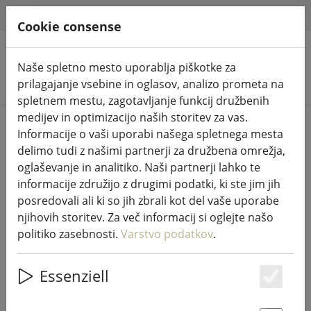
HILFE & SUPPORT
SL
Cookie consense
Naše spletno mesto uporablja piškotke za
Iskanje izdelkov
prilagajanje vsebine in oglasov, analizo prometa na
spletnem mestu, zagotavljanje funkcij družbenih
medijev in optimizacijo naših storitev za vas.
Home
Življenje
Sveče in svetilke
Informacije o vaši uporabi našega spletnega mesta
delimo tudi z našimi partnerji za družbena omrežja,
oglaševanje in analitiko. Naši partnerji lahko te
informacije združijo z drugimi podatki, ki ste jim jih
posredovali ali ki so jih zbrali kot del vaše uporabe
Zvonec za gašenje v coni PISA
njihovih storitev. Za več informacij si oglejte našo
rustikalni baker
politiko zasebnosti.
Varstvo podatkov
.
Essenziell
Es
46% DISCOUNT