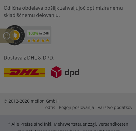
Odlična obdelava pošiljk zahvaljujoč optimiziranemu
skladiščnemu delovanju.
Dostava z DHL & DPD:
© 2012-2026 meilon GmbH
odtis
Pogoji poslovanja
Varstvo podatkov
* Alle Preise sind inkl. Mehrwertsteuer zzgl. Versandkosten
und ggf. Nachnahmegebühren, wenn nicht anders