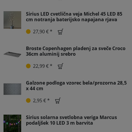
Sirius LED cvetlična veja Michel 45 LED 85
cm notranja baterijsko napajana rjava
27,90 € *
Broste Copenhagen pladenj za sveče Croco
36cm aluminij srebro
22,99 € *
Galzone podloga vzorec bela/prozorna 28,5
x 44 cm
2,95 € *
Sirius solarna svetlobna veriga Marcus
podaljšek 10 LED 3 m barvita