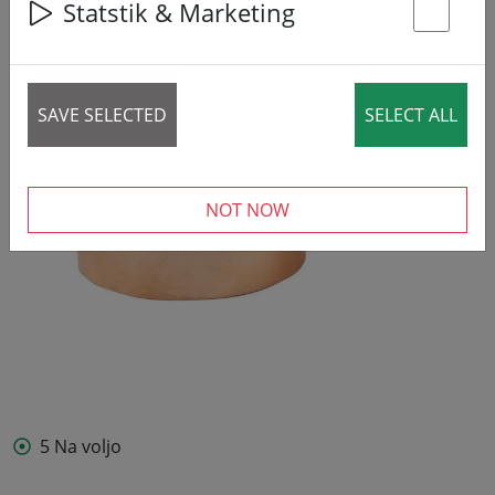
Statstik & Marketing
St
SAVE SELECTED
SELECT ALL
NOT NOW
5 Na voljo