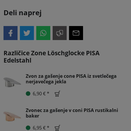
Deli naprej
Različice Zone Löschglocke PISA
Edelstahl
Zvon za gašenje cone PISA iz svetlečega
nerjavečega jekla
6,90 € *
Zvonec za gašenje v coni PISA rustikalni
baker
6,95 € *