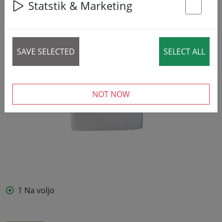
Statstik & Marketing
St
SAVE SELECTED
SELECT ALL
NOT NOW
1 Na voljo