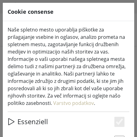
HILFE & SUPPORT
SL
Cookie consense
Naše spletno mesto uporablja piškotke za
Iskanje izdelkov
prilagajanje vsebine in oglasov, analizo prometa na
spletnem mestu, zagotavljanje funkcij družbenih
medijev in optimizacijo naših storitev za vas.
Home
%Prodaja
Informacije o vaši uporabi našega spletnega mesta
delimo tudi z našimi partnerji za družbena omrežja,
oglaševanje in analitiko. Naši partnerji lahko te
informacije združijo z drugimi podatki, ki ste jim jih
posredovali ali ki so jih zbrali kot del vaše uporabe
Zvon za gašenje cone BOSTON mat
njihovih storitev. Za več informacij si oglejte našo
iz nerjavečega jekla
politiko zasebnosti.
Varstvo podatkov
.
Essenziell
Es
29% DISCOUNT