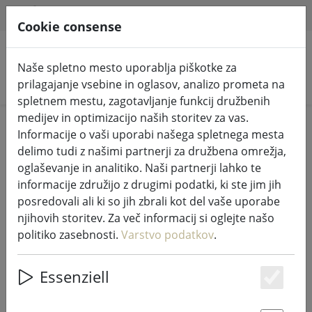
HILFE & SUPPORT
SL
Cookie consense
Naše spletno mesto uporablja piškotke za
Iskanje izdelkov
prilagajanje vsebine in oglasov, analizo prometa na
spletnem mestu, zagotavljanje funkcij družbenih
medijev in optimizacijo naših storitev za vas.
Home
%Prodaja
Informacije o vaši uporabi našega spletnega mesta
delimo tudi z našimi partnerji za družbena omrežja,
oglaševanje in analitiko. Naši partnerji lahko te
informacije združijo z drugimi podatki, ki ste jim jih
posredovali ali ki so jih zbrali kot del vaše uporabe
Zone mlinček za začimbe Confetti
njihovih storitev. Za več informacij si oglejte našo
6,5 x 15,5 cm rdeč
politiko zasebnosti.
Varstvo podatkov
.
Essenziell
Es
47% DISCOUNT