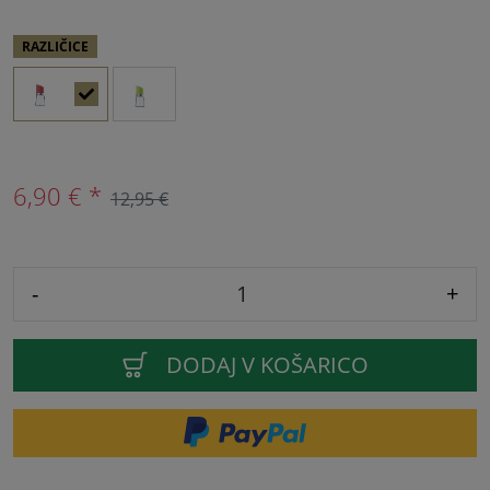
RAZLIČICE
6,90 € *
12,95 €
-
+
DODAJ V KOŠARICO