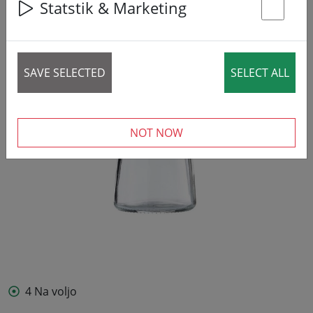
Statstik & Marketing
St
SAVE SELECTED
SELECT ALL
NOT NOW
4 Na voljo