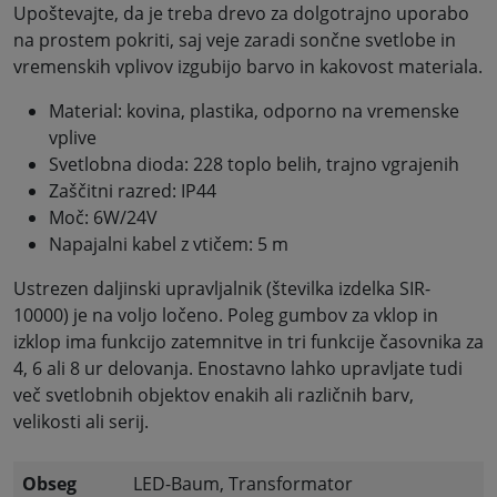
Upoštevajte, da je treba drevo za dolgotrajno uporabo
na prostem pokriti, saj veje zaradi sončne svetlobe in
vremenskih vplivov izgubijo barvo in kakovost materiala.
Material: kovina, plastika, odporno na vremenske
vplive
Svetlobna dioda: 228 toplo belih, trajno vgrajenih
Zaščitni razred: IP44
Moč: 6W/24V
Napajalni kabel z vtičem: 5 m
Ustrezen daljinski upravljalnik (številka izdelka SIR-
10000) je na voljo ločeno. Poleg gumbov za vklop in
izklop ima funkcijo zatemnitve in tri funkcije časovnika za
4, 6 ali 8 ur delovanja. Enostavno lahko upravljate tudi
več svetlobnih objektov enakih ali različnih barv,
velikosti ali serij.
Obseg
LED-Baum, Transformator