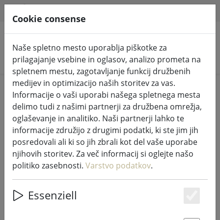
HILFE & SUPPORT
SL
Cookie consense
Naše spletno mesto uporablja piškotke za
Iskanje izdelkov
prilagajanje vsebine in oglasov, analizo prometa na
spletnem mestu, zagotavljanje funkcij družbenih
medijev in optimizacijo naših storitev za vas.
Home
Pravljične luči in razsvetljava
Informacije o vaši uporabi našega spletnega mesta
Osvetljeni okraski
delimo tudi z našimi partnerji za družbena omrežja,
oglaševanje in analitiko. Naši partnerji lahko te
informacije združijo z drugimi podatki, ki ste jim jih
posredovali ali ki so jih zbrali kot del vaše uporabe
njihovih storitev. Za več informacij si oglejte našo
Sirius LED drevo Isaac Tree 228 LED
politiko zasebnosti.
Varstvo podatkov
.
toplo bela zunanja 160 cm bela
Essenziell
Es
4% DISCOUNT