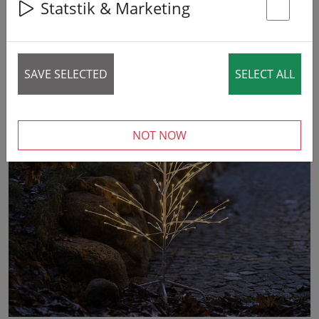
Statstik & Marketing
St
SAVE SELECTED
SELECT ALL
‹
›
NOT NOW