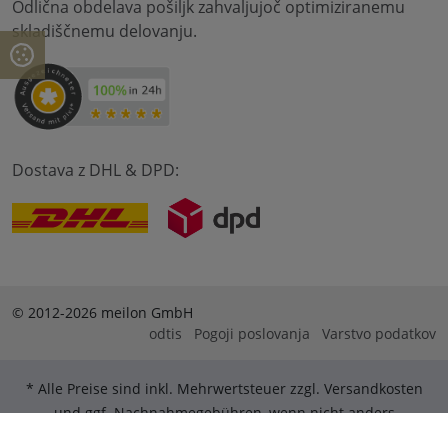
Odlična obdelava pošiljk zahvaljujoč optimiziranemu
skladiščnemu delovanju.
Dostava z DHL & DPD:
© 2012-2026 meilon GmbH
odtis
Pogoji poslovanja
Varstvo podatkov
* Alle Preise sind inkl. Mehrwertsteuer zzgl. Versandkosten
und ggf. Nachnahmegebühren, wenn nicht anders
beschrieben. ** Gilt für Bestellungen innerhalb Deutschlands