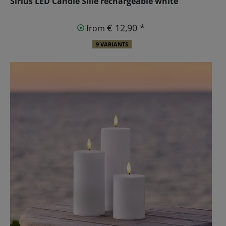
Sirius LED Candle Sille rechargeable white
€ 12,90 *
from
9 VARIANTS