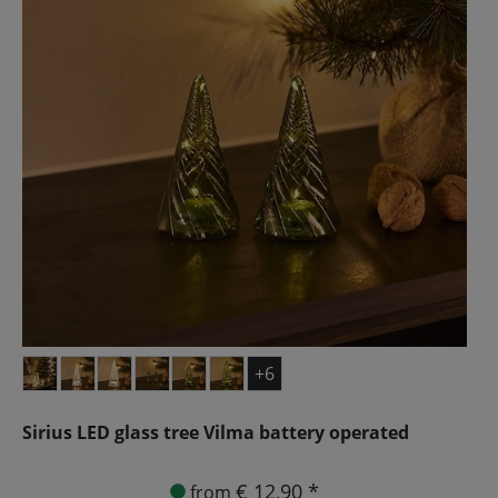
+6
Sirius LED glass tree Vilma battery operated
€ 12,90 *
from