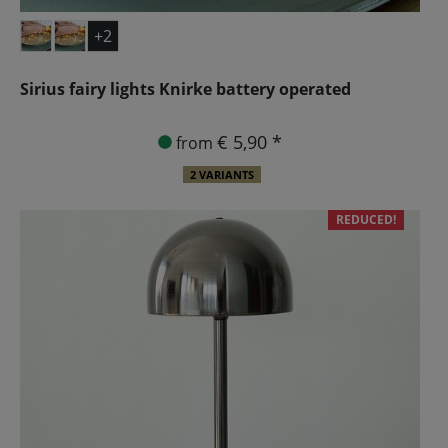
+2
Sirius fairy lights Knirke battery operated
€ 5,90 *
from
2 VARIANTS
REDUCED!