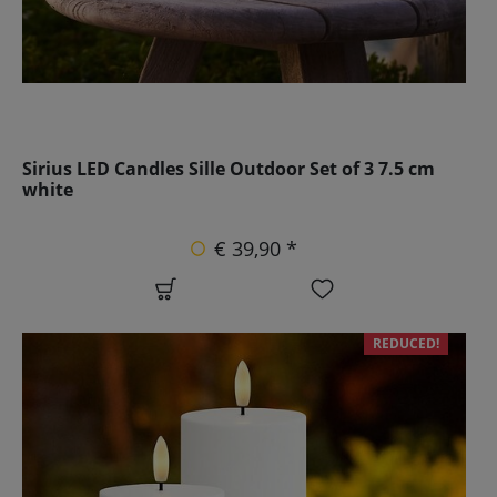
Sirius LED Candles Sille Outdoor Set of 3 7.5 cm
white
€ 39,90 *
REDUCED!