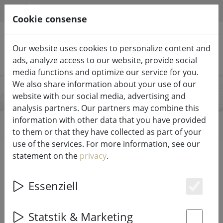
HILFE & SUPPORT
EN
Cookie consense
Our website uses cookies to personalize content and
Search products
ads, analyze access to our website, provide social
media functions and optimize our service for you.
We also share information about your use of our
website with our social media, advertising and
Sirius
analysis partners. Our partners may combine this
information with other data that you have provided
to them or that they have collected as part of your
use of the services. For more information, see our
Start
Brands
Sirius
statement on the
privacy
.
Essenziell
DIRECTLY TO THE PRODUCTS
Es
Als ein auf Beleuchtung spezialisiertes Designhaus
Statstik & Marketing
produziert und kreiert Sirius seit über 30 Jahren