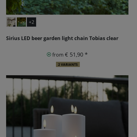
+2
Sirius LED beer garden light chain Tobias clear
€ 51,90 *
from
2 VARIANTS