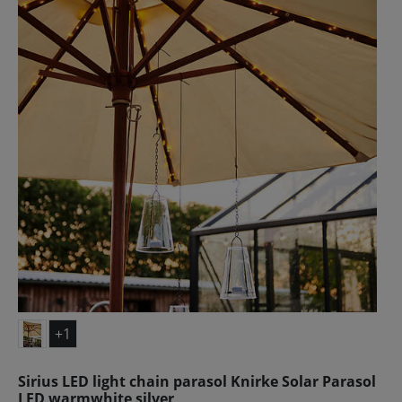
+1
Sirius LED light chain parasol Knirke Solar Parasol
LED warmwhite silver