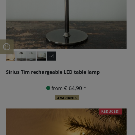
+4
Sirius Tim rechargeable LED table lamp
€ 64,90 *
from
4 VARIANTS
REDUCED!