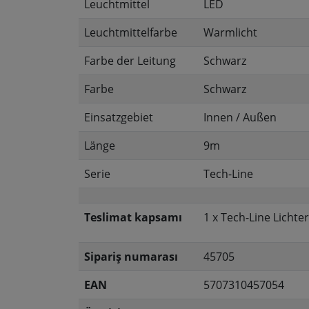
Leuchtmittel
LED
Leuchtmittelfarbe
Warmlicht
Farbe der Leitung
Schwarz
Farbe
Schwarz
Einsatzgebiet
Innen / Außen
Länge
9m
Serie
Tech-Line
Teslimat kapsamı
1 x Tech-Line Lichte
Sipariş numarası
45705
EAN
5707310457054