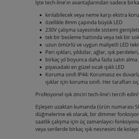
İşte tech-line'ın avantajlarından sadece birka
kırılabilecek veya neme karşı ekstra ko
özellikle 8mm çapında büyük LED
230V çalışma sayesinde sistemi genişletm
tek bir besleme hattında veya tek bir s
uzun ömürlü ve uygun maliyetli LED teknol
Peri ışıkları, yıldızlar, ağlar, ışık perdel
birkaç yıl boyunca daha fazla satın alma 
piyasadaki en güzel sıcak ışıklı LED
Koruma sınıfı IP44: Korumasız ev duvarl
ışıklar için koruma sınıfı. Her taraftan 
Profesyonel ışık zinciri tech-line'ı tercih edin!
Eşleşen uzaktan kumanda (ürün numarası SIR
düğmelerine ek olarak, bir dimmer fonksiyonu
saatlik çalışma için üç zamanlayıcı fonksiyon
veya serilerde birkaç ışık nesnesini de kolayca 