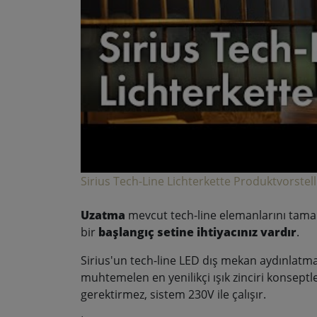
Sirius Tech-Line Lichterkette Produktvorstel
Uzatma
mevcut tech-line elemanlarını tamam
bir
başlangıç setine
ihtiyacınız vardır
.
Sirius'un tech-line LED dış mekan aydınlatma s
muhtemelen en yenilikçi ışık zinciri konseptl
gerektirmez, sistem 230V ile çalışır.