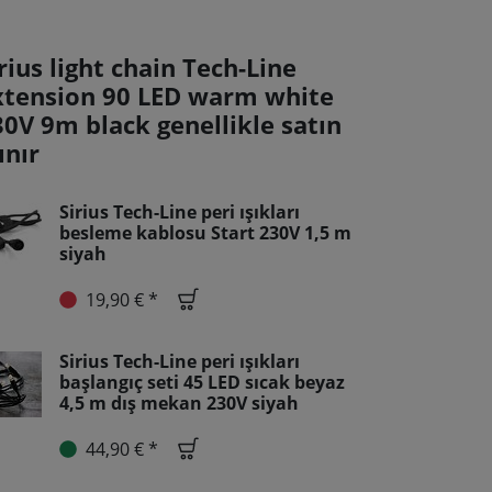
rius light chain Tech-Line
xtension 90 LED warm white
30V 9m black genellikle satın
ınır
Sirius Tech-Line peri ışıkları
besleme kablosu Start 230V 1,5 m
siyah
19,90 € *
Sirius Tech-Line peri ışıkları
başlangıç seti 45 LED sıcak beyaz
4,5 m dış mekan 230V siyah
44,90 € *