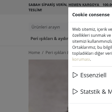
SABAH SIPARIŞ VERIN, HEMEN KARGOYA
100.
TESLIM!
MÜŞT
Cookie consense
Ürünleri arayın
Web sitemiz, içerik ve
özellikleri sunmak ve
Peri ışıkları & aydınlatma
LED 
sitemizi kullanımınızl
Ortaklarımız, bu bilgi
Home
Peri ışıkları & aydınlatma
Peri ışık
topladıkları diğer veril
koruması
.
Essenziell
Statstik & 