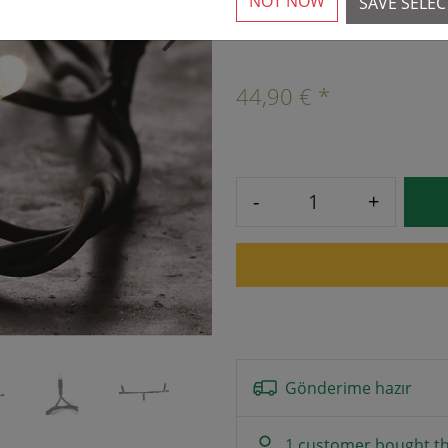
NOT NOW
SAVE SELE
10'dan fazla mevcut
›
44,90 € *
-
+
Gönderime hazır
1 customer bought th