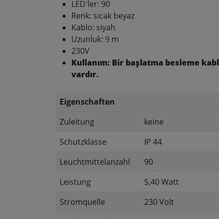
LED'ler: 90
Renk: sıcak beyaz
Kablo: siyah
Uzunluk: 9 m
230V
Kullanım: Bir başlatma besleme kabl
vardır.
Eigenschaften
Zuleitung
keine
Schutzklasse
IP 44
Leuchtmittelanzahl
90
Leistung
5,40 Watt
Stromquelle
230 Volt