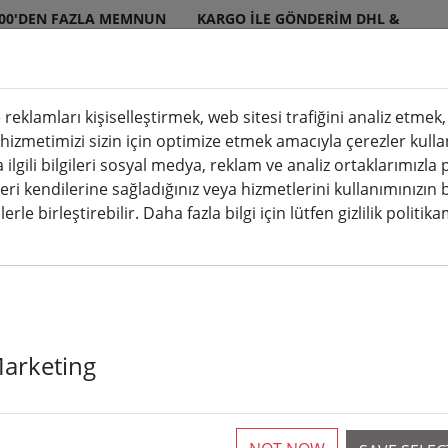
000'DEN FAZLA MEMNUN
KARGO ILE GÖNDERIM DHL &
ERI
DPD
 reklamları kişiselleştirmek, web sitesi trafiğini analiz etme
 hizmetimizi sizin için optimize etmek amacıyla çerezler kulla
mumlar iç ve dış mekan
Mutfak & Yemek
a ilgili bilgileri sosyal medya, reklam ve analiz ortaklarımızla
leri kendilerine sağladığınız veya hizmetlerini kullanımınızın 
ları
erle birleştirebilir. Daha fazla bilgi için lütfen gizlilik politik
Sirius Tech-Li
Marketing
90 LED sıcak 
230V siyah