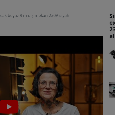
Si
 sıcak beyaz 9 m dış mekan 230V siyah
e
2
al