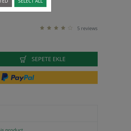
CTED
SELECT ALL
5 reviews
SEPETE EKLE
is product