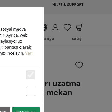
HILFE & SUPPORT
TR
k, sosyal medya
nır. Ayrıca, web
Yaşam
Banyo
satış
 paylaşıyoruz.
bir parçası olarak
amızı inceleyin.
Veri
Essenziell
ne peri ışıkları uzatma
beyaz 9 m dış mekan
Statstik & Marketing