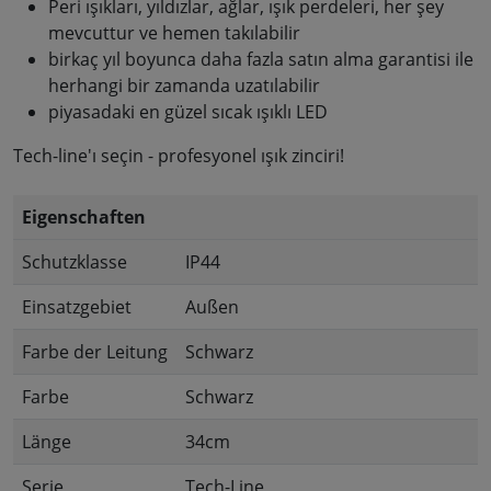
Peri ışıkları, yıldızlar, ağlar, ışık perdeleri, her şey
mevcuttur ve hemen takılabilir
birkaç yıl boyunca daha fazla satın alma garantisi ile
herhangi bir zamanda uzatılabilir
piyasadaki en güzel sıcak ışıklı LED
Tech-line'ı seçin - profesyonel ışık zinciri!
Eigenschaften
Schutzklasse
IP44
Einsatzgebiet
Außen
Farbe der Leitung
Schwarz
Farbe
Schwarz
Länge
34cm
Serie
Tech-Line