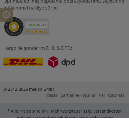
Optimize edilmiş depolama operasyonlarımız sayesinde
mükemmel nakliye süreci.
Kargo ile gönderim DHL & DPD:
© 2012-2026 meilon GmbH
baskı
Şartlar ve koşullar
Veri koruması
* Alle Preise sind inkl. Mehrwertsteuer zzgl. Versandkosten
und ggf. Nachnahmegebühren, wenn nicht anders
beschrieben. ** Gilt für Bestellungen innerhalb Deutschlands