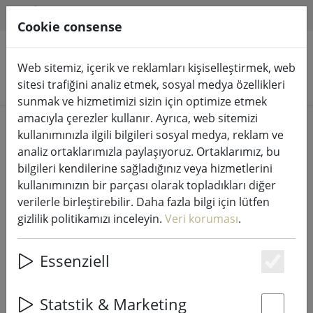
HILFE & SUPPORT
TR
Cookie consense
Web sitemiz, içerik ve reklamları kişiselleştirmek, web
Ürünleri arayın
sitesi trafiğini analiz etmek, sosyal medya özellikleri
sunmak ve hizmetimizi sizin için optimize etmek
amacıyla çerezler kullanır. Ayrıca, web sitemizi
Home
Peri ışıkları & aydınlatma
Peri ışıkları
kullanımınızla ilgili bilgileri sosyal medya, reklam ve
analiz ortaklarımızla paylaşıyoruz. Ortaklarımız, bu
bilgileri kendilerine sağladığınız veya hizmetlerini
kullanımınızın bir parçası olarak topladıkları diğer
verilerle birleştirebilir. Daha fazla bilgi için lütfen
Sirius Tech-Line peri ışıkları dağıtıcı
gizlilik politikamızı inceleyin.
Veri koruması
.
2 kollu 230V siyah
Essenziell
Es
Statstik & Marketing