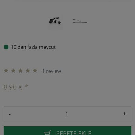
10'dan fazla mevcut
1 review
8,90 € *
-
+
SEPETE EKLE