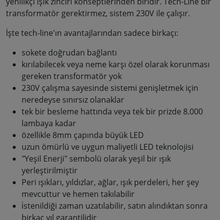
yenilikçi ışık zinciri konseptlerinden biridir. Tech-Line bir
transformatör gerektirmez, sistem 230V ile çalışır.
İşte tech-line'ın avantajlarından sadece birkaçı:
sokete doğrudan bağlantı
kırılabilecek veya neme karşı özel olarak korunması
gereken transformatör yok
230V çalışma sayesinde sistemi genişletmek için
neredeyse sınırsız olanaklar
tek bir besleme hattında veya tek bir prizde 8.000
lambaya kadar
özellikle 8mm çapında büyük LED
uzun ömürlü ve uygun maliyetli LED teknolojisi
"Yeşil Enerji" sembolü olarak yeşil bir ışık
yerleştirilmiştir
Peri ışıkları, yıldızlar, ağlar, ışık perdeleri, her şey
mevcuttur ve hemen takılabilir
i̇stenildiği zaman uzatılabilir, satın alındıktan sonra
birkaç yıl garantilidir