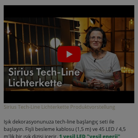
Sirius Tech-Line Lichterkette Produktvorstellung
Işık dekorasyonunuza tech-line başlangıç seti ile
başlayın. Fişli besleme kablosu (1,5 m) ve 45 LED / 4,5
m'lik bir ışık dizisi içerir.
1 yeşil LED "yeşil enerji"