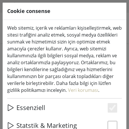
HILFE & SUPPORT
TR
Cookie consense
Web sitemiz, içerik ve reklamları kişiselleştirmek, web
Ürünleri arayın
sitesi trafiğini analiz etmek, sosyal medya özellikleri
sunmak ve hizmetimizi sizin için optimize etmek
amacıyla çerezler kullanır. Ayrıca, web sitemizi
Home
Peri ışıkları & aydınlatma
Peri ışıkları
kullanımınızla ilgili bilgileri sosyal medya, reklam ve
analiz ortaklarımızla paylaşıyoruz. Ortaklarımız, bu
bilgileri kendilerine sağladığınız veya hizmetlerini
kullanımınızın bir parçası olarak topladıkları diğer
verilerle birleştirebilir. Daha fazla bilgi için lütfen
Sirius Tech-Line peri ışıkları
gizlilik politikamızı inceleyin.
Veri koruması
.
başlangıç seti 45 LED sıcak beyaz
4,5 m dış mekan 230V siyah
Essenziell
Es
Statstik & Marketing