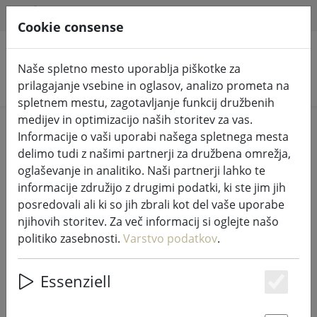
HILFE & SUPPORT
SL
Cookie consense
Naše spletno mesto uporablja piškotke za
Iskanje izdelkov
prilagajanje vsebine in oglasov, analizo prometa na
spletnem mestu, zagotavljanje funkcij družbenih
medijev in optimizacijo naših storitev za vas.
Home
Kuhinja in hrana
Kuhinjski pripomočki
Informacije o vaši uporabi našega spletnega mesta
delimo tudi z našimi partnerji za družbena omrežja,
oglaševanje in analitiko. Naši partnerji lahko te
informacije združijo z drugimi podatki, ki ste jim jih
posredovali ali ki so jih zbrali kot del vaše uporabe
Okrogli stekleni kozarec za
njihovih storitev. Za več informacij si oglejte našo
shranjevanje Galzone s ključavnico
politiko zasebnosti.
Varstvo podatkov
.
Essenziell
Es