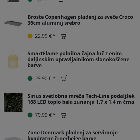
Broste Copenhagen pladenj za sveče Croco
36cm aluminij srebro
22,99 € *
SmartFlame polnilna čajna luč z enim
daljinskim upravljalnikom slonokoščene
barve
29,90 € *
Sirius svetlobna mreža Tech-Line podaljšek
168 LED toplo bela zunanja 1,7 x 1,4 m črna
79,90 € *
Zone Denmark pladenj za serviranje
kvadratne črne/beige barve