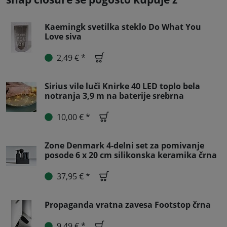
Kaemingk svetilka steklo Do What You
Love siva
2,49 € *
Sirius vile luči Knirke 40 LED toplo bela
notranja 3,9 m na baterije srebrna
10,00 € *
Zone Denmark 4-delni set za pomivanje
posode 6 x 20 cm silikonska keramika črna
37,95 € *
Propaganda vratna zavesa Footstop črna
9,49 € *