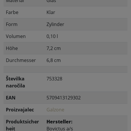
Material
Glas
Farbe
Klar
Form
Zylinder
Volumen
0,10 l
Höhe
7,2 cm
Durchmesser
6,8 cm
Številka
753328
naročila
EAN
5709413129302
Proizvajalec
Galzone
Produktsicher
Hersteller:
heit
Bovictus a/s