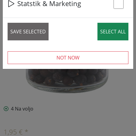
Statstik & Marketing
St
SAVE SELECTED
SELECT ALL
NOT NOW
4 Na voljo
1,95 € *