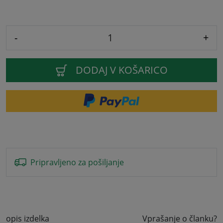
-
+
DODAJ V KOŠARICO
Pripravljeno za pošiljanje
opis izdelka
Vprašanje o članku?