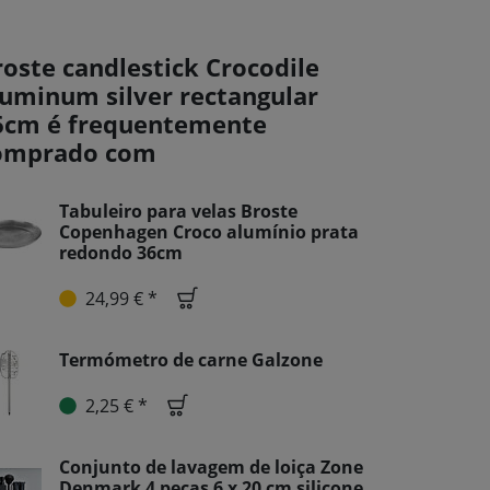
roste candlestick Crocodile
luminum silver rectangular
6cm é frequentemente
omprado com
Tabuleiro para velas Broste
Copenhagen Croco alumínio prata
redondo 36cm
24,99 € *
Termómetro de carne Galzone
2,25 € *
Conjunto de lavagem de loiça Zone
Denmark 4 peças 6 x 20 cm silicone