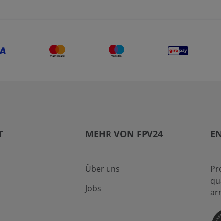
T
MEHR VON FPV24
EN
Über uns
Pr
qu
Jobs
ar