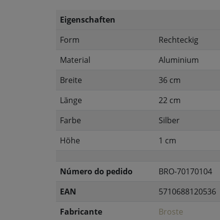
Eigenschaften
Form
Rechteckig
Material
Aluminium
Breite
36 cm
Länge
22 cm
Farbe
Silber
Höhe
1 cm
Número do pedido
BRO-70170104
EAN
5710688120536
Fabricante
Broste