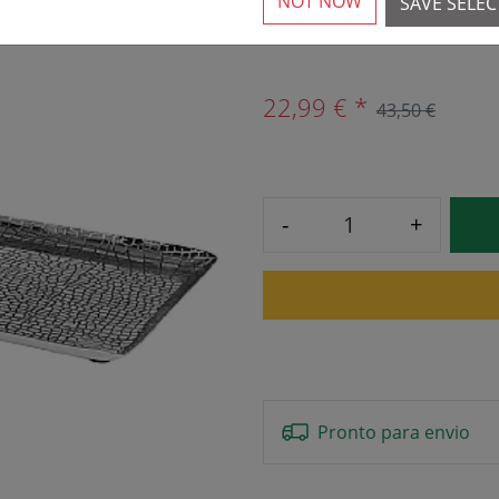
NOT NOW
SAVE SELE
3 Disponível
22,99 € *
43,50 €
-
+
Pronto para envio