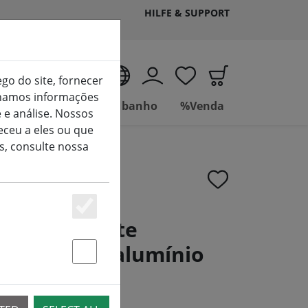
HILFE & SUPPORT
PT
ego do site, fornecer
ilhamos informações
Viver
Casa de banho
%Venda
 e análise. Nossos
ceu a eles ou que
s, consulte nossa
Essenziell
a velas Broste
roco 36cm alumínio
Statstik & Marketing