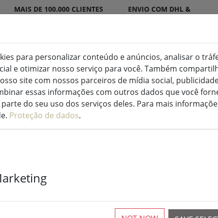
MAIS DE 100.000 CLIENTES
ENVIO COM DHL &
SATISFEITOS
DPD
okies para personalizar conteúdo e anúncios, analisar o tráf
ocial e otimizar nosso serviço para você. Também compart
ED para interior e exterior
Cozinha e alimentação
osso site com nossos parceiros de mídia social, publicidade
binar essas informações com outros dados que você forne
parte do seu uso dos serviços deles. Para mais informaçõe
de.
Proteção de dados
.
Tabuleiro par
Marketing
Copenhagen C
prata