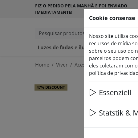
FIZ O PEDIDO PELA MANHÃ E FOI ENVIADO
IMEDIATAMENTE!
Cookie consense
Pesquisar produtos
Nosso site utiliza co
recursos de mídia s
Luzes de fadas e iluminação
Velas L
sobre o seu uso do n
parceiros podem com
Home
Viver
Acessórios para casa
eles coletaram como 
política de privacida
47% DISCOUNT
Essenziell
Statstik & 