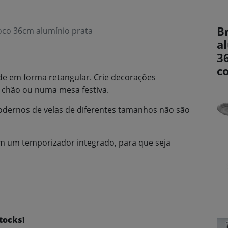
B
oco 36cm alumínio prata
a
3
c
ade em forma retangular. Crie decorações
 chão ou numa mesa festiva.
modernos de velas de diferentes tamanhos não são
om um temporizador integrado, para que seja
tocks!