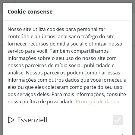
HILFE & SUPPORT
PT
Cookie consense
Nosso site utiliza cookies para personalizar
Pesquisar produtos
conteúdo e anúncios, analisar o tráfego do site,
fornecer recursos de mídia social e otimizar nosso
serviço para você. Também compartilhamos
Home
%Venda
informações sobre o seu uso do nosso site com
nossos parceiros de mídia social, publicidade e
análise. Nossos parceiros podem combinar essas
informações com outros dados que você forneceu a
eles ou que eles coletaram como parte do seu uso
Batente de porta Propaganda
dos serviços deles. Para mais informações, consulte
Batente de pé preto
nossa política de privacidade.
Proteção de dados
.
Essenziell
Es
50% DISCOUNT