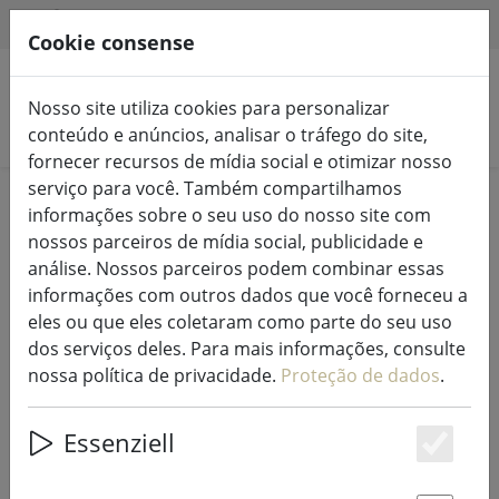
HILFE & SUPPORT
PT
Cookie consense
Nosso site utiliza cookies para personalizar
Pesquisar produtos
conteúdo e anúncios, analisar o tráfego do site,
fornecer recursos de mídia social e otimizar nosso
serviço para você. Também compartilhamos
Home
Cozinha e alimentação
informações sobre o seu uso do nosso site com
Acessórios de cozinha
nossos parceiros de mídia social, publicidade e
análise. Nossos parceiros podem combinar essas
informações com outros dados que você forneceu a
eles ou que eles coletaram como parte do seu uso
dos serviços deles. Para mais informações, consulte
Individual Galzone
nossa política de privacidade.
Proteção de dados
.
branco/transparente 28,5 x 44 cm
Essenziell
Es