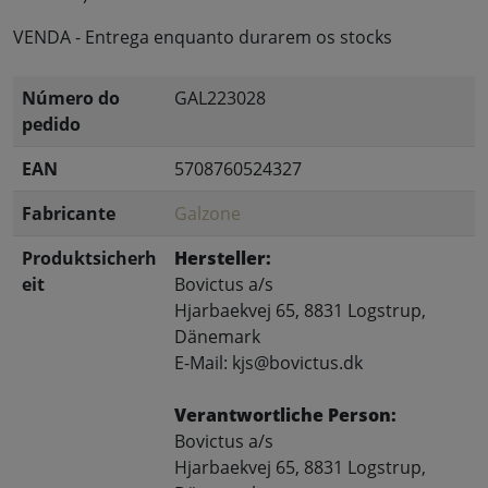
VENDA - Entrega enquanto durarem os stocks
Número do
GAL223028
pedido
EAN
5708760524327
Fabricante
Galzone
Produktsicherh
Hersteller:
eit
Bovictus a/s
Hjarbaekvej 65, 8831 Logstrup,
Dänemark
E-Mail: kjs@bovictus.dk
Verantwortliche Person:
Bovictus a/s
Hjarbaekvej 65, 8831 Logstrup,