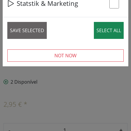
Statstik & Marketing
St
SAVE SELECTED
SELECT ALL
NOT NOW
2 Disponível
2,95 € *
-
+