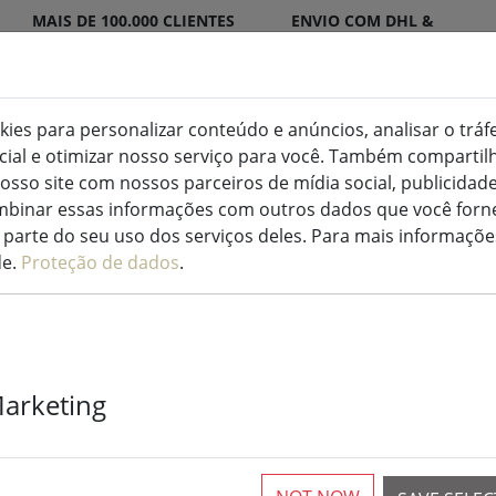
MAIS DE 100.000 CLIENTES
ENVIO COM DHL &
SATISFEITOS
DPD
okies para personalizar conteúdo e anúncios, analisar o tráf
ocial e otimizar nosso serviço para você. Também compart
(ak
ED para interior e exterior
Cozinha e alimentação
osso site com nossos parceiros de mídia social, publicidade
binar essas informações com outros dados que você forne
parte do seu uso dos serviços deles. Para mais informaçõe
de.
Proteção de dados
.
inha completam qualquer cozi
Marketing
A sua cozinha tem todo o equipamento básico de que 
utensílios e acessórios de cozinha certos para um p