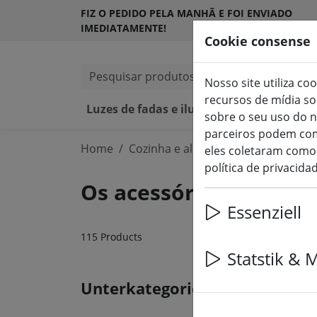
FIZ O PEDIDO PELA MANHÃ E FOI ENVIADO
IMEDIATAMENTE!
Cookie consense
Pesquisar produtos
Nosso site utiliza co
recursos de mídia s
Luzes de fadas e iluminação
Velas L
sobre o seu uso do n
parceiros podem com
Home
Cozinha e alimentação
eles coletaram como 
política de privacida
Os acessórios de coz
Essenziell
115 Products
Statstik & 
Unterkategorien