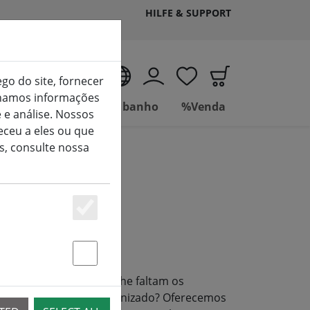
HILFE & SUPPORT
PT
ego do site, fornecer
ilhamos informações
tuelle Seite)
Viver
Casa de banho
%Venda
 e análise. Nossos
ceu a eles ou que
s, consulte nossa
nha
Essenziell
Statstik & Marketing
necessita, mas ainda lhe faltam os
razer culinário bem organizado? Oferecemos