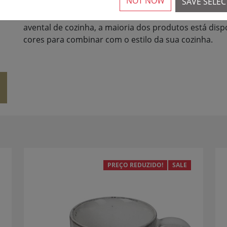
NOT NOW
SAVE SELE
uma vasta gama de auxiliares de cozinha úteis de vá
Sagaform. Quer se trate de facas, utensílios de lav
avental de cozinha, a maioria dos produtos está disp
cores para combinar com o estilo da sua cozinha.
PREÇO REDUZIDO!
SALE