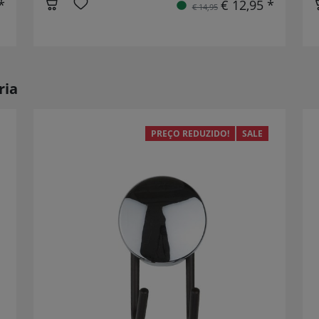
*
€ 12,95 *
€ 14,95
ria
PREÇO REDUZIDO!
SALE