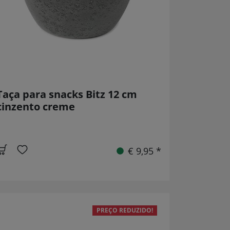
Taça para snacks Bitz 12 cm
cinzento creme
€ 9,95 *
PREÇO REDUZIDO!