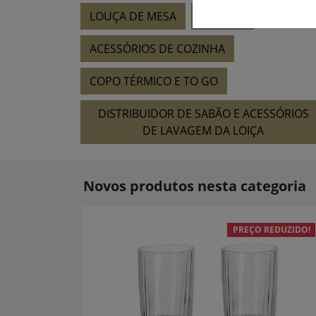
LOUÇA DE MESA
ÓCULOS
ACESSÓRIOS DE COZINHA
COPO TÉRMICO E TO GO
DISTRIBUIDOR DE SABÃO E ACESSÓRIOS
DE LAVAGEM DA LOIÇA
Novos produtos nesta categoria
PREÇO REDUZIDO!