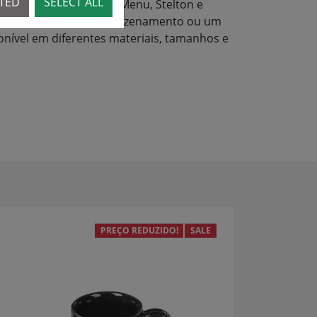
CTED
SELECT ALL
rias marcas, como LSA, Menu, Stelton e
agem, recipientes de armazenamento ou um
onível em diferentes materiais, tamanhos e
PREÇO REDUZIDO!
SALE