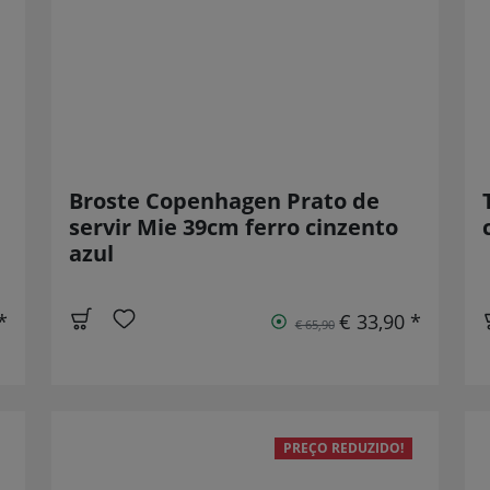
Broste Copenhagen Prato de
servir Mie 39cm ferro cinzento
azul
*
€ 33,90 *
€ 65,90
PREÇO REDUZIDO!