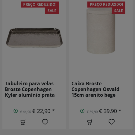
PREÇO REDUZIDO!
SALE
SALE
Caixa Broste
Moldura KJ Collection
Copenhagen Osvald
alumínio/vidro 15 x
15cm arenito bege
10cm
€ 39,90 *
€ 5,00 *
€ 59,90