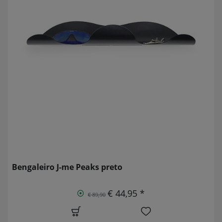
Bengaleiro J-me Peaks preto
€ 44,95 *
€ 89,90