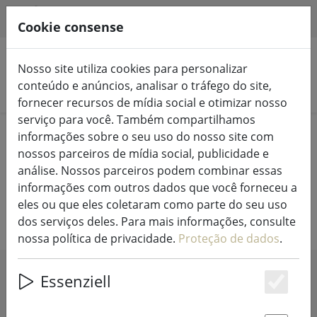
HILFE & SUPPORT
PT
Cookie consense
Nosso site utiliza cookies para personalizar
conteúdo e anúncios, analisar o tráfego do site,
Pesquisar produtos
fornecer recursos de mídia social e otimizar nosso
serviço para você. Também compartilhamos
Home
Viver
Acessórios para casa
informações sobre o seu uso do nosso site com
nossos parceiros de mídia social, publicidade e
Grande seleção de acessórios para
análise. Nossos parceiros podem combinar essas
informações com outros dados que você forneceu a
casa
eles ou que eles coletaram como parte do seu uso
dos serviços deles. Para mais informações, consulte
nossa política de privacidade.
Proteção de dados
.
Essenziell
SHOW FILTERS
Es