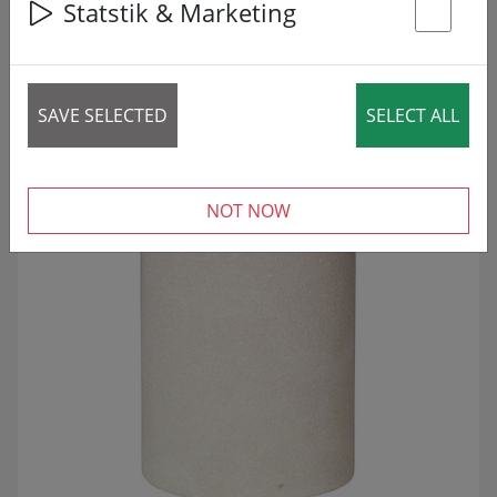
Statstik & Marketing
St
18 articles
SAVE SELECTED
SELECT ALL
PREÇO REDUZIDO!
SALE
NOT NOW