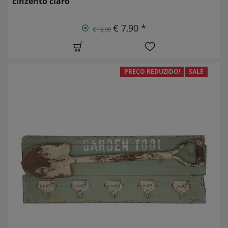
cinzento claro
€ 7,90 *
€ 16,90
PREÇO REDUZIDO!
SALE