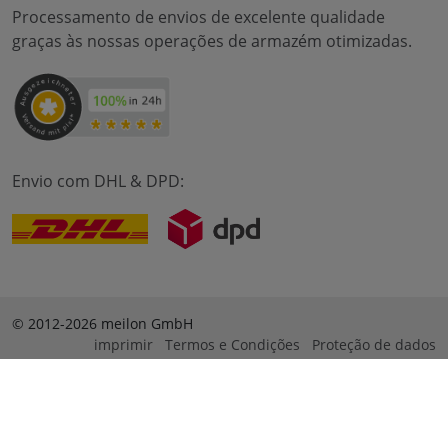
Processamento de envios de excelente qualidade
graças às nossas operações de armazém otimizadas.
Envio com DHL & DPD:
© 2012-2026 meilon GmbH
imprimir
Termos e Condições
Proteção de dados
* Alle Preise sind inkl. Mehrwertsteuer zzgl. Versandkosten
und ggf. Nachnahmegebühren, wenn nicht anders
beschrieben. ** Gilt für Bestellungen innerhalb Deutschlands