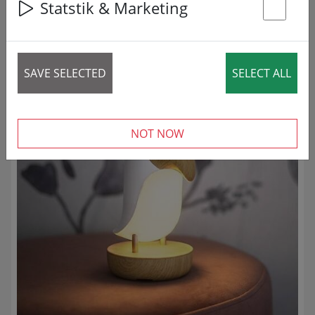
Statstik & Marketing
29 articles
St
PREÇO REDUZIDO!
SAVE SELECTED
SELECT ALL
NOT NOW