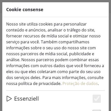
HILFE & SUPPORT
PT
Cookie consense
Nosso site utiliza cookies para personalizar
conteúdo e anúncios, analisar o tráfego do site,
Pesquisar produtos
fornecer recursos de mídia social e otimizar nosso
serviço para você. Também compartilhamos
Home
Luzes de fadas e iluminação
Luminárias
informações sobre o seu uso do nosso site com
nossos parceiros de mídia social, publicidade e
Design de candeeiros e luzes
análise. Nossos parceiros podem combinar essas
informações com outros dados que você forneceu a
eles ou que eles coletaram como parte do seu uso
dos serviços deles. Para mais informações, consulte
nossa política de privacidade.
Proteção de dados
.
SHOW FILTERS
Essenziell
Es