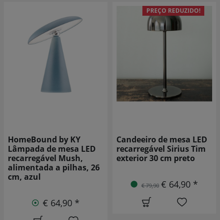
PREÇO REDUZIDO!
Candeeiro de mesa LED
HomeBound by KY
recarregável Sirius Tim
Lâmpada de mesa LED a
exterior 30 cm preto
pilhas Mushie, 21 cm,
preta
€ 64,90 *
€ 79,90
€ 44,90 *