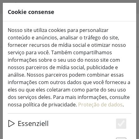
HILFE & SUPPORT
PT
Cookie consense
Nosso site utiliza cookies para personalizar
Pesquisar produtos
conteúdo e anúncios, analisar o tráfego do site,
fornecer recursos de mídia social e otimizar nosso
serviço para você. Também compartilhamos
Home
Luzes de fadas e iluminação
Luzes de fadas
informações sobre o seu uso do nosso site com
nossos parceiros de mídia social, publicidade e
análise. Nossos parceiros podem combinar essas
informações com outros dados que você forneceu a
eles ou que eles coletaram como parte do seu uso
Rede de iluminação Sirius Tech-
dos serviços deles. Para mais informações, consulte
Line extensão 168 LED branco
nossa política de privacidade.
Proteção de dados
.
quente exterior 1,7 x 1,4 m preto
Essenziell
Es