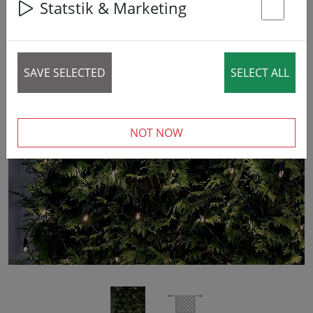
20% DISCOUNT
Statstik & Marketing
St
SAVE SELECTED
SELECT ALL
‹
›
NOT NOW