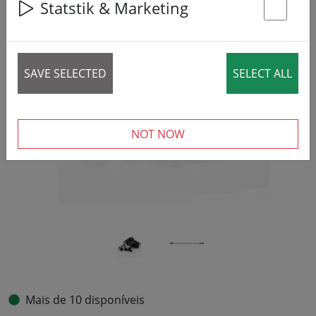
Statstik & Marketing
St
‹
›
SAVE SELECTED
SELECT ALL
NOT NOW
Mais de 10 disponíveis