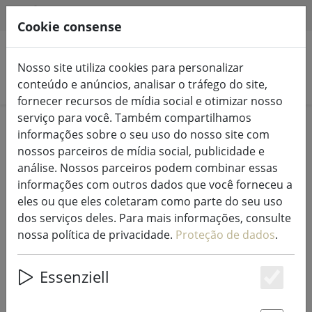
HILFE & SUPPORT
PT
Cookie consense
Nosso site utiliza cookies para personalizar
Pesquisar produtos
conteúdo e anúncios, analisar o tráfego do site,
fornecer recursos de mídia social e otimizar nosso
serviço para você. Também compartilhamos
Home
Luzes de fadas e iluminação
Luzes de fadas
informações sobre o seu uso do nosso site com
nossos parceiros de mídia social, publicidade e
análise. Nossos parceiros podem combinar essas
informações com outros dados que você forneceu a
eles ou que eles coletaram como parte do seu uso
Extensão de luzes de fadas Sirius
dos serviços deles. Para mais informações, consulte
Tech-Line 230V 10 m preto
nossa política de privacidade.
Proteção de dados
.
Essenziell
Es