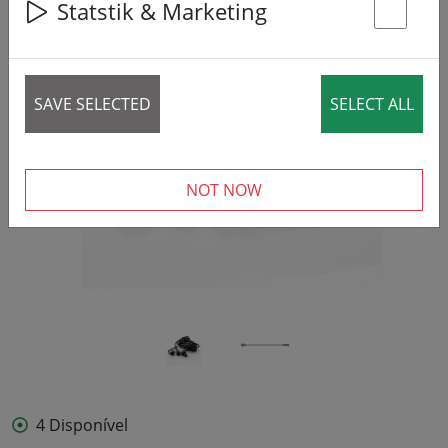
Statstik & Marketing
St
‹
›
SAVE SELECTED
SELECT ALL
NOT NOW
4 Disponível