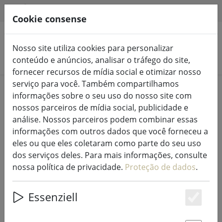
HILFE & SUPPORT
PT
Cookie consense
Nosso site utiliza cookies para personalizar
Pesquisar produtos
conteúdo e anúncios, analisar o tráfego do site,
fornecer recursos de mídia social e otimizar nosso
serviço para você. Também compartilhamos
Home
Luzes de fadas e iluminação
Luzes de fadas
informações sobre o seu uso do nosso site com
nossos parceiros de mídia social, publicidade e
análise. Nossos parceiros podem combinar essas
informações com outros dados que você forneceu a
eles ou que eles coletaram como parte do seu uso
Extensão de luzes de fadas Sirius
dos serviços deles. Para mais informações, consulte
Tech-Line 230V 15 m preto
nossa política de privacidade.
Proteção de dados
.
Essenziell
Es