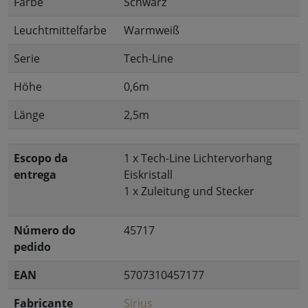
Farbe
Schwarz
Leuchtmittelfarbe
Warmweiß
Serie
Tech-Line
Höhe
0,6m
Länge
2,5m
Escopo da
1 x Tech-Line Lichtervorhang
entrega
Eiskristall
1 x Zuleitung und Stecker
Número do
45717
pedido
EAN
5707310457177
Fabricante
Sirius