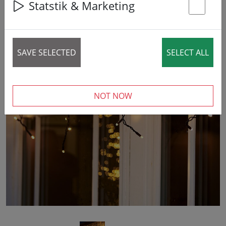
Statstik & Marketing
St
SAVE SELECTED
SELECT ALL
‹
›
NOT NOW