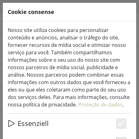
HILFE & SUPPORT
PT
Cookie consense
Nosso site utiliza cookies para personalizar
Pesquisar produtos
conteúdo e anúncios, analisar o tráfego do site,
fornecer recursos de mídia social e otimizar nosso
serviço para você. Também compartilhamos
Home
Luzes de fadas e iluminação
Luzes de fadas
informações sobre o seu uso do nosso site com
nossos parceiros de mídia social, publicidade e
análise. Nossos parceiros podem combinar essas
informações com outros dados que você forneceu a
eles ou que eles coletaram como parte do seu uso
Conjunto inicial de cortina de luz
dos serviços deles. Para mais informações, consulte
de cristal de gelo Sirius Tech-Line
nossa política de privacidade.
Proteção de dados
.
100 LED branco quente 2,5 x 0,6 m
exterior 230V preto
Essenziell
Es