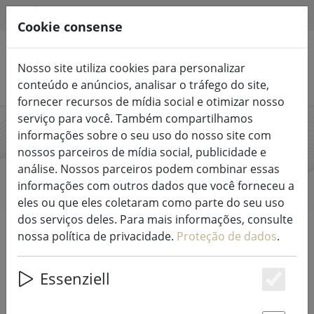
HILFE & SUPPORT
PT
Cookie consense
Nosso site utiliza cookies para personalizar
Pesquisar produtos
conteúdo e anúncios, analisar o tráfego do site,
fornecer recursos de mídia social e otimizar nosso
serviço para você. Também compartilhamos
informações sobre o seu uso do nosso site com
Broste
nossos parceiros de mídia social, publicidade e
análise. Nossos parceiros podem combinar essas
informações com outros dados que você forneceu a
eles ou que eles coletaram como parte do seu uso
dos serviços deles. Para mais informações, consulte
Start
Marcas
Broste
nossa política de privacidade.
Proteção de dados
.
Todos os produtos de Broste
Essenziell
Es
35 Artigo