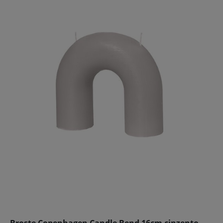
Broste Copenhagen Candle Bend 16cm cinzento