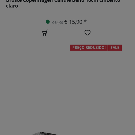
claro
€ 15,90 *
€ 34,00
PREÇO REDUZIDO!
SALE