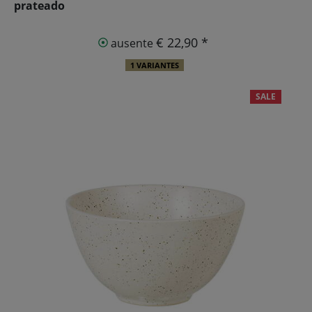
prateado
€ 22,90 *
ausente
1 VARIANTES
SALE