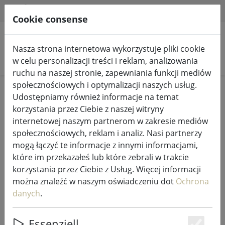
HILFE & SUPPORT
PL
Cookie consense
Nasza strona internetowa wykorzystuje pliki cookie
Szukaj produktów
w celu personalizacji treści i reklam, analizowania
ruchu na naszej stronie, zapewniania funkcji mediów
społecznościowych i optymalizacji naszych usług.
Home
%Sprzedaż
Udostępniamy również informacje na temat
korzystania przez Ciebie z naszej witryny
internetowej naszym partnerom w zakresie mediów
społecznościowych, reklam i analiz. Nasi partnerzy
mogą łączyć te informacje z innymi informacjami,
Zone Denmark pościel Confetti
które im przekazałeś lub które zebrali w trakcie
140x200cm / 60x63cm szara
korzystania przez Ciebie z Usług. Więcej informacji
można znaleźć w naszym oświadczeniu dot
Ochrona
danych
.
49% DISCOUNT
Essenziell