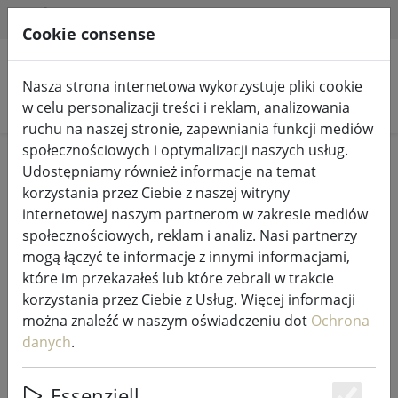
HILFE & SUPPORT
PL
Cookie consense
Nasza strona internetowa wykorzystuje pliki cookie
Szukaj produktów
w celu personalizacji treści i reklam, analizowania
ruchu na naszej stronie, zapewniania funkcji mediów
społecznościowych i optymalizacji naszych usług.
Home
%Sprzedaż
Udostępniamy również informacje na temat
korzystania przez Ciebie z naszej witryny
internetowej naszym partnerom w zakresie mediów
społecznościowych, reklam i analiz. Nasi partnerzy
mogą łączyć te informacje z innymi informacjami,
Zone Denmark pościel Comfetti
które im przekazałeś lub które zebrali w trakcie
140x200cm / 60x63cm czarna
korzystania przez Ciebie z Usług. Więcej informacji
można znaleźć w naszym oświadczeniu dot
Ochrona
danych
.
49% DISCOUNT
Essenziell