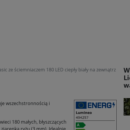
W
ic ze ściemniaczem 180 LED ciepły biały na zewnątrz
L
w
je wszechstronnością i
wieci 180 małych, błyszczących
 ziarenka ryżu (3 mm). Idealnie