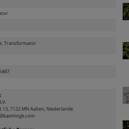
ator
te, Transformator
6487
:
.V.
t 13, 7122 MN Aalten, Niederlande
fo@kaemingk.com