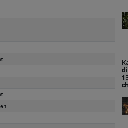
nt
K
d
1
c
nt
ßen