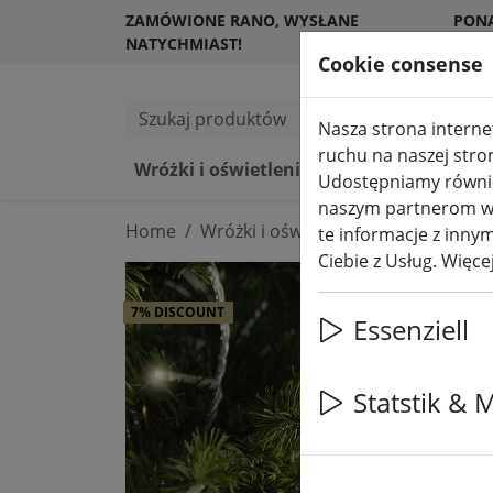
ZAMÓWIONE RANO, WYSŁANE
PON
NATYCHMIAST!
KLI
Cookie consense
Szukaj produktów
Nasza strona internet
ruchu na naszej stro
Wróżki i oświetlenie
Świece LED 
Udostępniamy również
naszym partnerom w z
Home
Wróżki i oświetlenie
Wróżki
te informacje z innym
Ciebie z Usług. Więc
7% DISCOUNT
Essenziell
Statstik & 