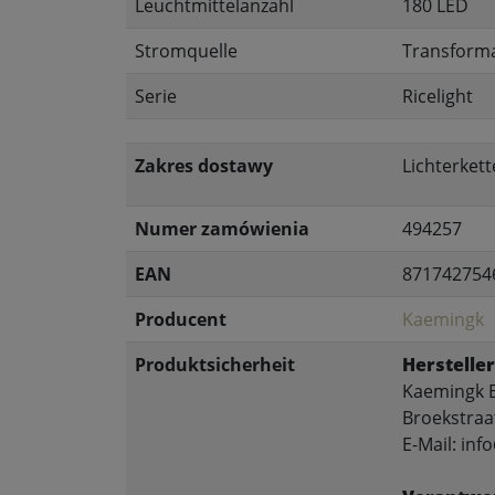
Leuchtmittelanzahl
180 LED
Stromquelle
Transform
Serie
Ricelight
Zakres dostawy
Lichterket
Numer zamówienia
494257
EAN
871742754
Producent
Kaemingk
Produktsicherheit
Hersteller
Kaemingk B
Broekstraa
E-Mail: in