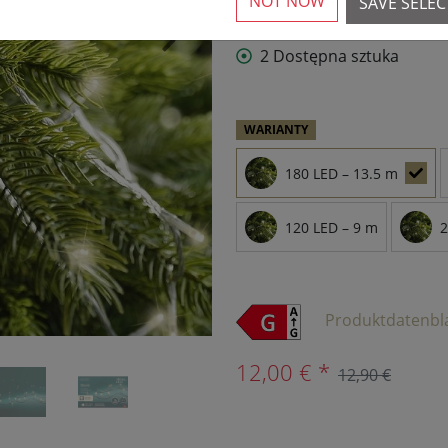
NOT NOW
SAVE SELE
›
2 Dostępna sztuka
WARIANTY
180 LED – 13.5 m
120 LED – 9 m
2
Produktdatenbl
12,00 € *
12,90 €