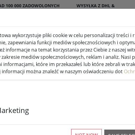
AD 100 000 ZADOWOLONYCH
WYSYŁKA Z DHL &
ENTÓW
DPD
owa wykorzystuje pliki cookie w celu personalizacji treści i
nie, zapewniania funkcji mediów społecznościowych i optymal
wewnętrzne i zewnętrzne
Kuchnia i jedzenie
 informacje na temat korzystania przez Ciebie z naszej wit
akresie mediów społecznościowych, reklam i analiz. Nasi 
i informacjami, które im przekazałeś lub które zebrali w tra
ej informacji można znaleźć w naszym oświadczeniu dot
Ochr
Kaemingk Lum
Marketing
choinkowe Ba
180 LED ciepł
13,5m przezro