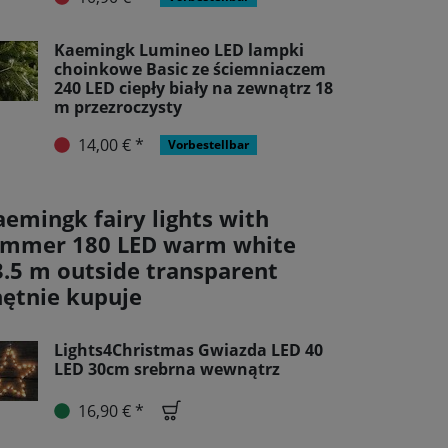
Kaemingk Lumineo LED lampki
choinkowe Basic ze ściemniaczem
240 LED ciepły biały na zewnątrz 18
m przezroczysty
14,00 € *
Vorbestellbar
aemingk fairy lights with
immer 180 LED warm white
3.5 m outside transparent
hętnie kupuje
Lights4Christmas Gwiazda LED 40
LED 30cm srebrna wewnątrz
16,90 € *