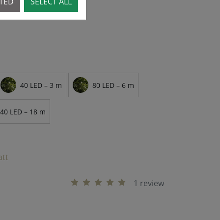
CTED
SELECT ALL
40 LED – 3 m
80 LED – 6 m
40 LED – 18 m
att
1 review