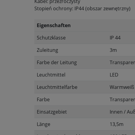
Kabel: przezroczysty
Stopień ochrony: IP44 (obszar zewnętrzny)
Eigenschaften
Schutzklasse
IP 44
Zuleitung
3m
Farbe der Leitung
Transpare
Leuchtmittel
LED
Leuchtmittelfarbe
Warmweiß
Farbe
Transpare
Einsatzgebiet
Innen / Au
Länge
13,5m