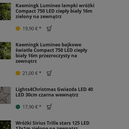
Kaemingk Lumineo lampki wróżki
Compact 750 LED ciepły biały 16m
zielony na zewnątrz
19,90 € *
Kaemingk Lumineo bajkowe
światła Compact 750 LED ciepły
biały 16m przezroczysty na
zewnątrz
21,00 € *
Lights4Christmas Gwiazda LED 40
LED 30cm czarna wewnątrz
17,90 € *
Wróżki Sirius Trille stars 125 LED
13x1m zielone na zewnątrz